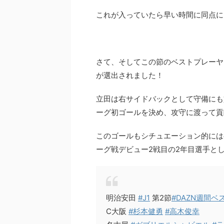
これが入っていたら早い時間に同点に
さて、そしてこの節のベストプレーヤ
が選出されました！
立田は右サイドバックとして守備にも貢
ーグ初ゴールを決め、攻守に渡って貢
このゴールもシチュエーション的には
ーグ戦デビュー2戦目の2年目選手と
明治安田
#J1
第2節
#DAZN週間
C大阪
#杉本健勇
#高木俊幸