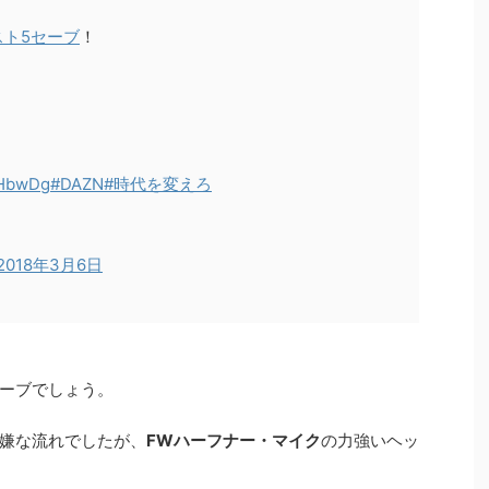
スト5セーブ
！
oHbwDg
#DAZN
#時代を変えろ
2018年3月6日
ーブでしょう。
嫌な流れでしたが、
FWハーフナー・マイク
の力強いヘッ