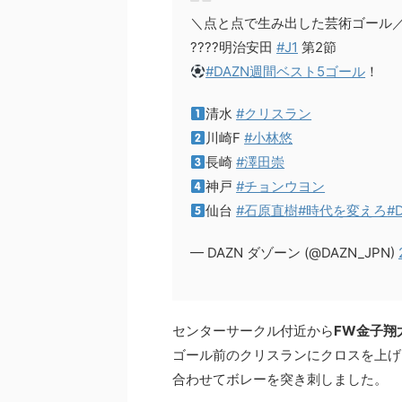
＼点と点で生み出した芸術ゴール
????明治安田
#J1
第2節
#DAZN週間ベスト5ゴール
！
清水
#クリスラン
川崎F
#小林悠
長崎
#澤田崇
神戸
#チョンウヨン
仙台
#石原直樹
#時代を変えろ
#
— DAZN ダゾーン (@DAZN_JPN)
センターサークル付近から
FW金子翔
ゴール前のクリスランにクロスを上げ
合わせてボレーを突き刺しました。