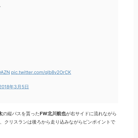
／
DAZN
pic.twitter.com/qlb8v2OrCK
2018年3月5日
太
の縦パスを貰った
FW北川航也
が右サイドに流れながら
、クリスランは後ろから走り込みながらピンポイントで