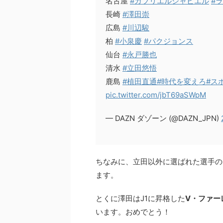
名古屋
#ガブリエルシャビエル
#
長崎
#澤田崇
広島
#川辺駿
柏
#小泉慶
#パクジョンス
仙台
#永戸勝也
清水
#立田悠悟
鹿島
#植田直通
#時代を変えろ
#ス
pic.twitter.com/jbT69aSWpM
— DAZN ダゾーン (@DAZN_JPN)
ちなみに、立田以外に選ばれた選手の
ます。
とくに澤田はJ1に昇格した
V・ファー
います。おめでとう！