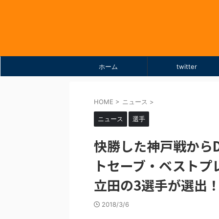
ホーム
twitter
HOME
>
ニュース
>
ニュース
選手
快勝した神戸戦からD
トセーブ・ベストプ
立田の3選手が選出
2018/3/6