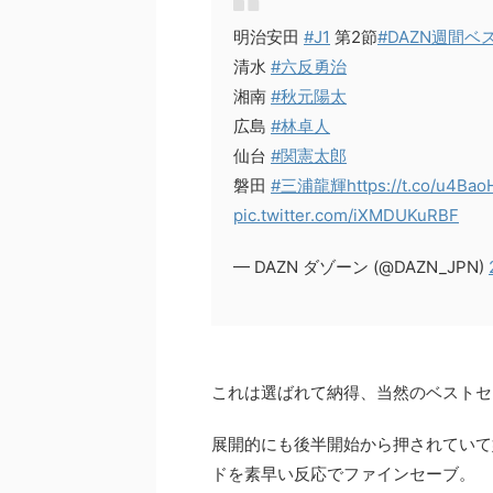
明治安田
#J1
第2節
#DAZN週間ベ
清水
#六反勇治
湘南
#秋元陽太
広島
#林卓人
仙台
#関憲太郎
磐田
#三浦龍輝
https://t.co/u4Ba
pic.twitter.com/iXMDUKuRBF
— DAZN ダゾーン (@DAZN_JPN)
これは選ばれて納得、当然のベストセ
展開的にも後半開始から押されていて
ドを素早い反応でファインセーブ。