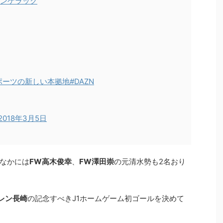
ランゲラック
ポーツの新しい本拠地
#DAZN
2018年3月5日
なかには
FW高木俊幸
、
FW澤田崇
の元清水勢も2名おり
レン長崎
の記念すべきJ1ホームゲーム初ゴールを決めて