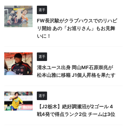
選手
FW長沢駿がクラブハウスでのリハビ
リ開始 あの「お巡りさん」もお見舞
いに！
選手
清水ユース出身 岡山MF石原崇兆が
松本山雅に移籍 J1個人昇格を果たす
選手
【J2栃木】絶好調瀬沼が2ゴール 4
戦4発で得点ランク2位 チームは3位