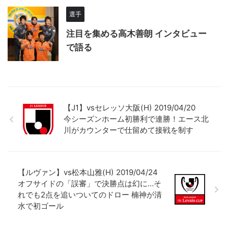
選手
注目を集める高木善朗 インタビュー
で語る
【J1】vsセレッソ大阪(H) 2019/04/20
今シーズンホーム初勝利で連勝！エース北
川がカウンターで仕留めて接戦を制す
【ルヴァン】vs松本山雅(H) 2019/04/24
オフサイドの「誤審」で決勝点は幻に…そ
れでも2点を追いついてのドロー 楠神が清
水で初ゴール