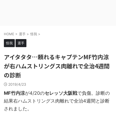
HOME
>
選手
>
怪我
>
怪我
選手
アイタタタ…頼れるキャプテンMF竹内涼
が右ハムストリングス肉離れで全治4週間
の診断
2019/4/23
MF竹内涼
が4/20の
セレッソ大阪戦
で負傷。診断の
結果右ハムストリングス肉離れで全治4週間と診断
されました。