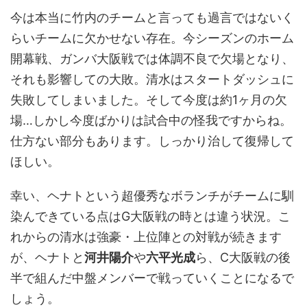
今は本当に竹内のチームと言っても過言ではないく
らいチームに欠かせない存在。今シーズンのホーム
開幕戦、ガンバ大阪戦では体調不良で欠場となり、
それも影響しての大敗。清水はスタートダッシュに
失敗してしまいました。そして今度は約1ヶ月の欠
場…しかし今度ばかりは試合中の怪我ですからね。
仕方ない部分もあります。しっかり治して復帰して
ほしい。
幸い、ヘナトという超優秀なボランチがチームに馴
染んできている点はG大阪戦の時とは違う状況。こ
れからの清水は強豪・上位陣との対戦が続きます
が、ヘナトと
河井陽介
や
六平光成
ら、C大阪戦の後
半で組んだ中盤メンバーで戦っていくことになるで
しょう。