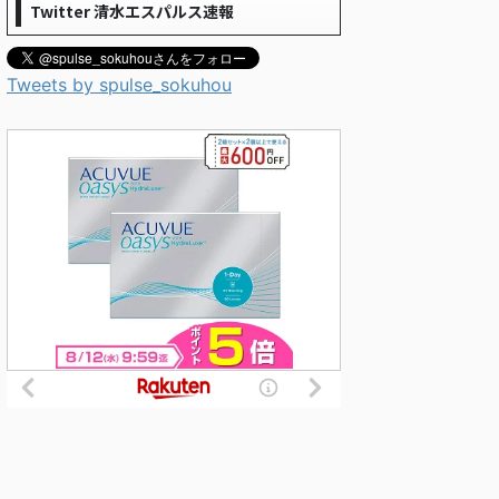
Twitter 清水エスパルス速報
Tweets by spulse_sokuhou