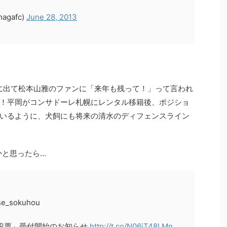
gafc)
June 28, 2013
に出て松本山雅のファンに「来年も残って！」って言われ
！平岡がコンサドーレ札幌にレンタル移籍後、ポジショ
いるように、犬飼にも将来の清水のディフェンスライン
かと思ったら…
se_sokuhou
出投票」受付開始のお知らせ
http://t.co/N06jT48LMn