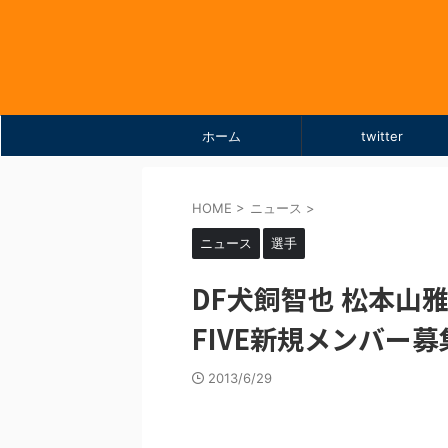
ホーム
twitter
HOME
>
ニュース
>
ニュース
選手
DF犬飼智也 松本山雅
FIVE新規メンバー募
2013/6/29