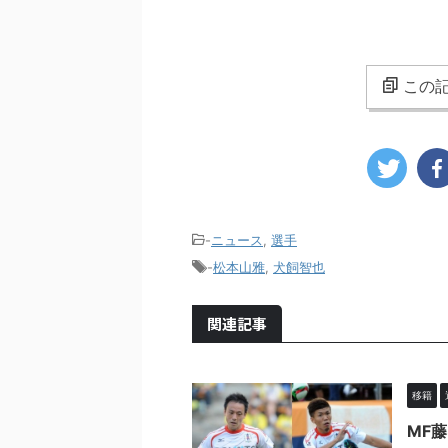
この記
-
ニュース
,
選手
-
松本山雅
,
犬飼智也
関連記事
移籍
MF