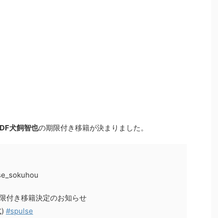
DF犬飼智也
の期限付き移籍が決まりました。
se_sokuhou
期限付き移籍決定のお知らせ
)
#spulse