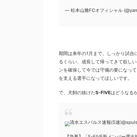
— 松本山雅FCオフィシャル (@yama
期間は来年の1月まで。しっかり試合
るくらい、成長して帰ってきて欲しい
ンを確保して今では守備の要になって
を支える選手になってほしいです。
で、犬飼の抜けた
S-FIVE
はどうなる
清水エスパルス速報(S速)
@spul
【急募】「S-FIVE新メンバー選