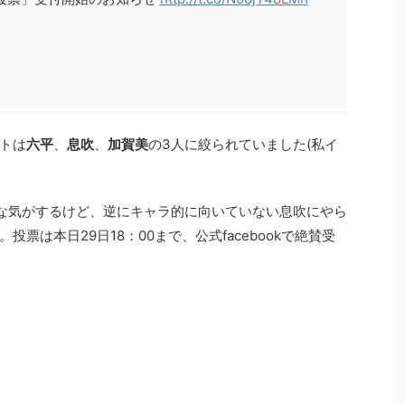
トは
六平
、
息吹
、
加賀美
の3人に絞られていました(私イ
な気がするけど、逆にキャラ的に向いていない息吹にやら
票は本日29日18：00まで、公式facebookで絶賛受