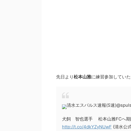
先日より
松本山雅
に練習参加していた
清水エスパルス速報(S速)
@spul
犬飼 智也選手 松本山雅FCへ
http://t.co/4dkYZyNUwF
(清水公式