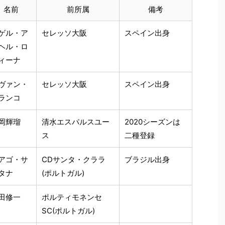
名前
前所属
備考
ゲル・ア
セレッソ大阪
スペイン出身
ヘル・ロ
ィーナ
ヴァン・
セレッソ大阪
スペイン出身
ランコ
岡輝瑠
清水エスパルスユー
2020シーズンは
ス
二種登録
アゴ・サ
CDサンタ・クララ
ブラジル出身
タナ
(ポルトガル)
田修一
ポルティモネンセ
SC(ポルトガル)