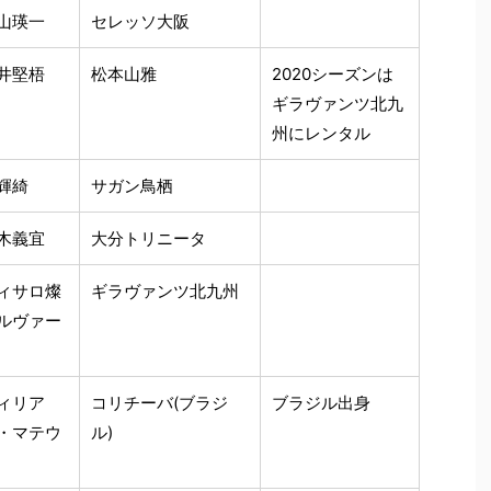
山瑛一
セレッソ大阪
井堅梧
松本山雅
2020シーズンは
ギラヴァンツ北九
州にレンタル
輝綺
サガン鳥栖
木義宜
大分トリニータ
ィサロ燦
ギラヴァンツ北九州
ルヴァー
ィリア
コリチーバ(ブラジ
ブラジル出身
・マテウ
ル)