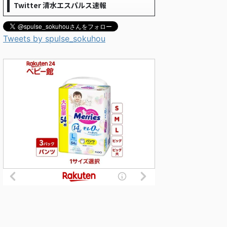
Twitter 清水エスパルス速報
Tweets by spulse_sokuhou