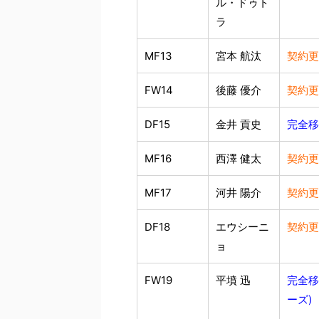
ル・ドゥト
ラ
MF13
宮本 航汰
契約更
FW14
後藤 優介
契約更
DF15
金井 貢史
完全移
MF16
西澤 健太
契約更
MF17
河井 陽介
契約更
DF18
エウシーニ
契約更
ョ
FW19
平墳 迅
完全移
ーズ)