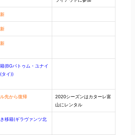
新
新
新
籍(BGパトゥム・ユナイ
タイ))
ル先から復帰
2020シーズンはカターレ富
山にレンタル
き移籍(ギラヴァンツ北