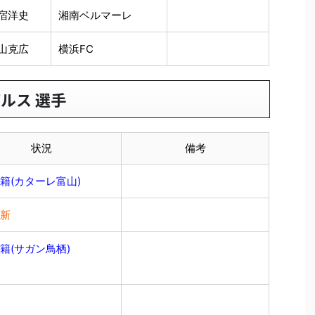
宿洋史
湘南ベルマーレ
山克広
横浜FC
パルス 選手
状況
備考
籍(カターレ富山)
新
籍(サガン鳥栖)