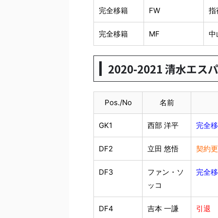
完全移籍
FW
指
完全移籍
MF
中
2020-2021 清水エス
Pos./No
名前
GK1
西部 洋平
完全移
DF2
立田 悠悟
契約更
DF3
ファン・ソ
完全移
ッコ
DF4
吉本 一謙
引退