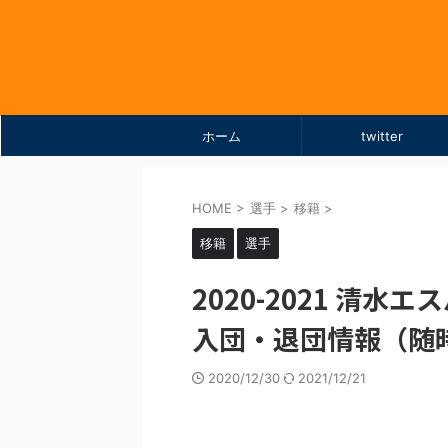
ホーム
twitter
HOME
>
選手
>
移籍
>
移籍
選手
2020-2021 清水
入団・退団情報（随
2020/12/30
2021/12/21