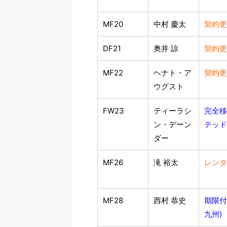
MF20
中村 慶太
契約更
DF21
奥井 諒
契約更
MF22
ヘナト・ア
契約更
ウグスト
FW23
ティーラシ
完全移
ン・デーン
テッド(
ダー
MF26
滝 裕太
レンタ
MF28
西村 恭史
期限付
九州)