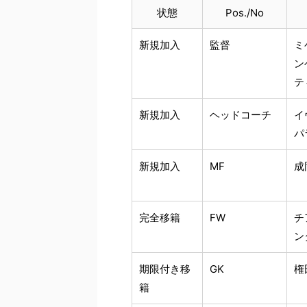
状態
Pos./No
新規加入
監督
ミ
ン
テ
新規加入
ヘッドコーチ
イ
パ
新規加入
MF
成
完全移籍
FW
チ
ン
期限付き移
GK
権
籍