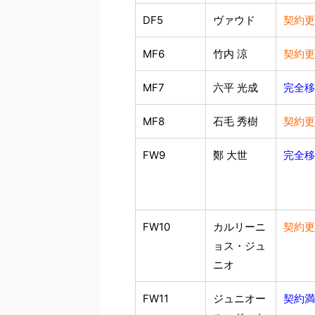
DF5
ヴァウド
契約更
MF6
竹内 涼
契約更
MF7
六平 光成
完全移
MF8
石毛 秀樹
契約更
FW9
鄭 大世
完全移
FW10
カルリーニ
契約更
ョス・ジュ
ニオ
FW11
ジュニオー
契約満