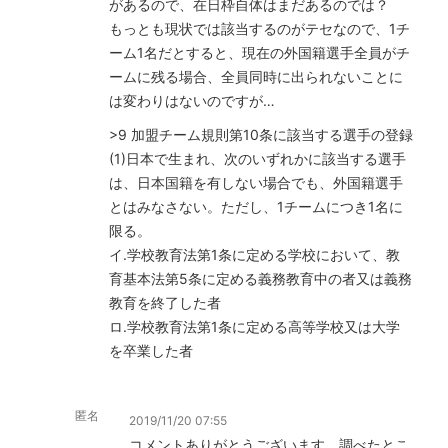
があるので、在日枠自体はまだあるのでは？
もっとも現状では該当するのがテセなので、1チ
ーム1名だとすると、現在の外国籍選手全員がチ
ームに残る場合、全員同時に出られないことに
は変わりはないのですが…
>9 加盟チーム規則第10条に該当する選手の登録
(1)日本で生まれ、次のいずれかに該当する選手
は、日本国籍を有しない場合でも、外国籍選手
とはみなさない。ただし、1チームにつき1名に
限る。
イ.学校教育法第1条に定める学校において、教
育基本法第5条に定める義務教育中の者又は義務
教育を終了した者
ロ.学校教育法第1条に定める高等学校又は大学
を卒業した者
匿名
2019/11/20 07:55
コメントありがとうございます。調べたとこ