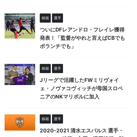
移籍
選手
ついにDFレアンドロ・フレイレ獲得
発表！「監督がやれと言えばCBでも
ボランチでも」
移籍
選手
Jリーグで活躍したFWミリヴォイ
ェ・ノヴァコヴィッチが母国スロベ
ニアのNKマリボルに加入
移籍
選手
2020-2021 清水エスパルス 選手・