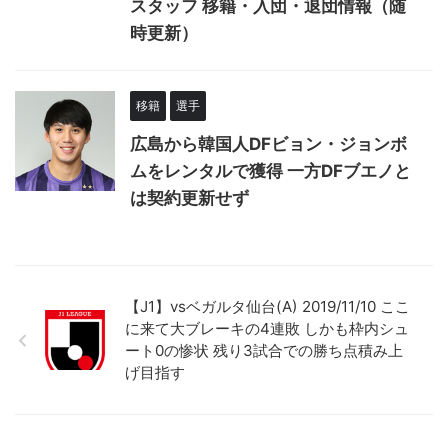
スタッフ 移籍・入団・退団情報（随
時更新）
移籍
選手
広島から韓国人DFビョン・ジョンボ
ムをレンタルで獲得 一方DFブエノと
は契約更新せず
【J1】vsベガルタ仙台(A) 2019/11/10 ここ
に来て大ブレーキの4連敗 しかも枠内シュ
ート0の惨状 残り3試合での勝ち点積み上
げ目指す