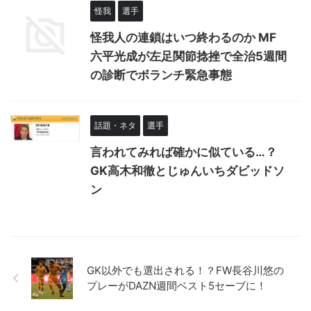
怪我
選手
怪我人の連鎖はいつ終わるのか MF
六平光成が左足関節捻挫で全治5週間
の診断でボランチ緊急事態
話題・ネタ
選手
言われてみれば確かに似ている…？
GK高木和徹とじゅんいちダビッドソ
ン
GK以外でも選出される！？FW長谷川悠の
プレーがDAZN週間ベスト5セーブに！