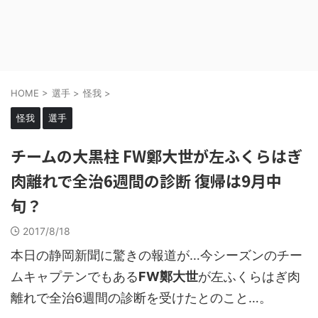
HOME
>
選手
>
怪我
>
怪我
選手
チームの大黒柱 FW鄭大世が左ふくらはぎ
肉離れで全治6週間の診断 復帰は9月中
旬？
2017/8/18
本日の静岡新聞に驚きの報道が…今シーズンのチー
ムキャプテンでもある
FW鄭大世
が左ふくらはぎ肉
離れで全治6週間の診断を受けたとのこと…。