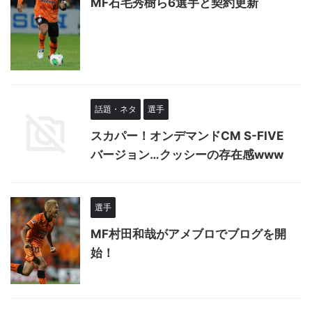
MF石毛秀樹ら6選手と契約更新
話題・ネタ
選手
スカパー！オンデマンドCM S-FIVE
バージョン…クッシーの存在感www
選手
MF村田和哉がアメブロでブログを開
始！