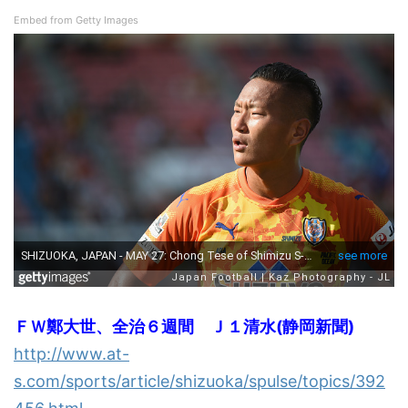
Embed from Getty Images
ＦＷ鄭大世、全治６週間 Ｊ１清水(静岡新聞)
http://www.at-
s.com/sports/article/shizuoka/spulse/topics/392