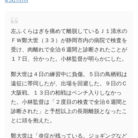
456.html
左ふくらはぎを痛めて離脱しているＪ１清水の
ＦＷ鄭大世（３３）が静岡市内の病院で検査を
受け、肉離れで全治６週間と診断されたことが
１７日、分かった。小林監督が明らかにした。
鄭大世は４日の練習中に負傷。５日の鳥栖戦は
遠征に帯同したが、出場を回避した。９日のＣ
大阪戦、１３日の柏戦はベンチ入りしなかっ
た。小林監督は「２度目の検査で全治６週間と
診断された」と予想以上の長期離脱となったこ
とに頭を抱えた。
鄭大世は「炎症が残っている。ジョギングなど