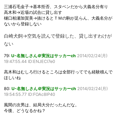
三浦石毛金子→基本拒否、スタベンだから大義名分有り
高木和→近場の試合に貸し出す
樋口柏瀬加賀美→抜けるとＴＭの駒が足らん、大義名分が
ないから登録しない
白崎犬飼→空気を読んで登録した、貸し出すわけが
ない
79:
U-名無しさん＠実況はサッカーch
2014/02/24(月)
19:47:55.44 ID:ENJECl7e0
高木和はむしろ行けるところは全部行ってでも経験積んで
ほしいね
80:
U-名無しさん＠実況はサッカーch
2014/02/24(月)
19:54:55.77 ID:FOAc8lP40
風間の次男は、結局大分だったんだな。
今後、どうなるかね？