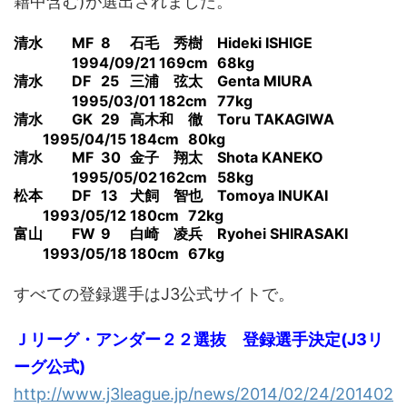
籍中含む)が選出されました。
清水
MF
8
石毛 秀樹
Hideki ISHIGE
1994/09/21
169cm
68kg
清水
DF
25
三浦 弦太
Genta MIURA
1995/03/01
182cm
77kg
清水
GK
29
高木和 徹
Toru TAKAGIWA
1995/04/15
184cm
80kg
清水
MF
30
金子 翔太
Shota KANEKO
1995/05/02
162cm
58kg
松本
DF
13
犬飼 智也
Tomoya INUKAI
1993/05/12
180cm
72kg
富山
FW
9
白崎 凌兵
Ryohei SHIRASAKI
1993/05/18
180cm
67kg
すべての登録選手はJ3公式サイトで。
Ｊリーグ・アンダー２２選抜 登録選手決定(J3リ
ーグ公式)
http://www.j3league.jp/news/2014/02/24/201402