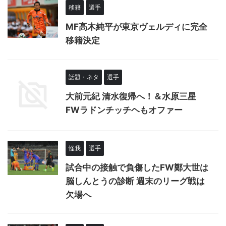
移籍
選手
MF高木純平が東京ヴェルディに完全
移籍決定
話題・ネタ
選手
大前元紀 清水復帰へ！＆水原三星
FWラドンチッチヘもオファー
怪我
選手
試合中の接触で負傷したFW鄭大世は
脳しんとうの診断 週末のリーグ戦は
欠場へ