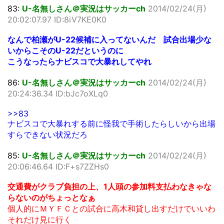
83:
U-名無しさん＠実況はサッカーch
2014/02/24(月)
20:02:07.97 ID:8iV7KE0K0
なんで柏瀬がU-22候補に入ってないんだ 試合出場少な
いからこそのU-22だというのに
こうなったらナビスコで大暴れしてやれ
86:
U-名無しさん＠実況はサッカーch
2014/02/24(月)
20:24:36.34 ID:bJc7oXLq0
>>83
ナビスコで大暴れする前に怪我で手術したらしいから出場
すらできない状況だろ
85:
U-名無しさん＠実況はサッカーch
2014/02/24(月)
20:06:46.64 ID:F+s7ZZHs0
交通費がクラブ負担の上、1人頭の参加料支払わなきゃな
らないのがちょっとなぁ
個人的にＭＹＦＣとの試合に高木和貸し出すだけでいいわ
それだけ見に行く