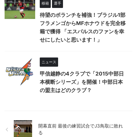
移籍
選手
待望のボランチを補強！ブラジル1部
フラメンゴからMFホナウドを完全移
籍で獲得 「エスパルスのファンを幸
せにしたいと思います！」
ニュース
甲信越静の4クラブで「2015中部日
本横断シリーズ」を開催！中部日本
の盟主はどのクラブ？
開幕直前 最後の練習試合でJ3鳥取に敗れ
る