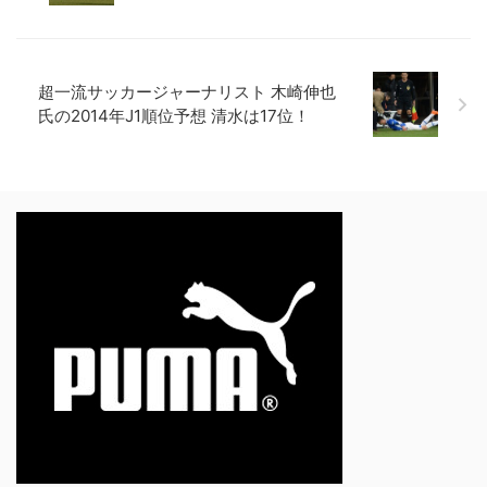
超一流サッカージャーナリスト 木崎伸也
氏の2014年J1順位予想 清水は17位！