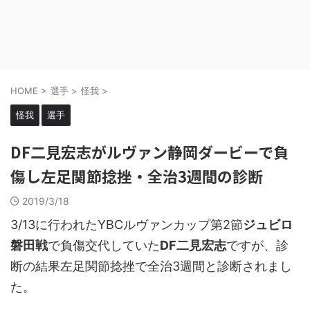
HOME
>
選手
>
怪我
>
怪我
選手
DF二見宏志がルヴァン静岡ダービーで負
傷し左足関節捻挫・全治3週間の診断
2019/3/18
3/13に行われたYBCルヴァンカップ第2節
ジュビロ
磐田戦
で負傷交代していた
DF二見宏志
ですが、診
断の結果左足関節捻挫で全治3週間と診断されまし
た。