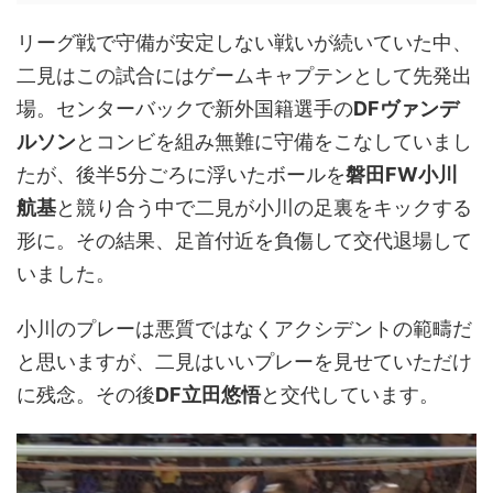
リーグ戦で守備が安定しない戦いが続いていた中、
二見はこの試合にはゲームキャプテンとして先発出
場。センターバックで新外国籍選手の
DFヴァンデ
ルソン
とコンビを組み無難に守備をこなしていまし
たが、後半5分ごろに浮いたボールを
磐田FW小川
航基
と競り合う中で二見が小川の足裏をキックする
形に。その結果、足首付近を負傷して交代退場して
いました。
小川のプレーは悪質ではなくアクシデントの範疇だ
と思いますが、二見はいいプレーを見せていただけ
に残念。その後
DF立田悠悟
と交代しています。