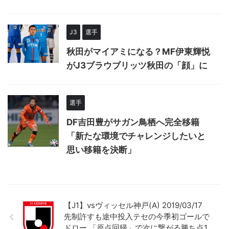
J3
選手
秋田がマイアミになる？MF伊東輝悦
がJ3ブラウブリッツ秋田の「顔」に
選手
DF吉田豊がサガン鳥栖へ完全移籍
「新たな環境でチャレンジしたいと
思い移籍を決断」
【J1】vsヴィッセル神戸(A) 2019/03/17
先制許すも途中投入テセの今季初ゴールで
ドロー 「原点回帰」で次に繋がる勝ち点1