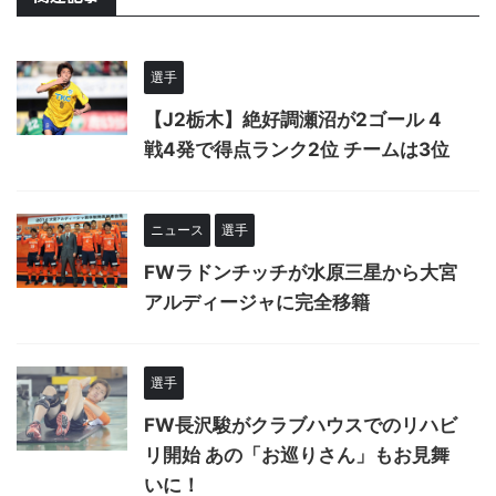
選手
【J2栃木】絶好調瀬沼が2ゴール 4
戦4発で得点ランク2位 チームは3位
ニュース
選手
FWラドンチッチが水原三星から大宮
アルディージャに完全移籍
選手
FW長沢駿がクラブハウスでのリハビ
リ開始 あの「お巡りさん」もお見舞
いに！