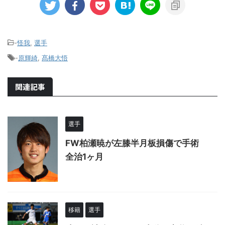
-
怪我
,
選手
-
原輝綺
,
髙橋大悟
関連記事
選手
FW柏瀬暁が左膝半月板損傷で手術
全治1ヶ月
移籍
選手