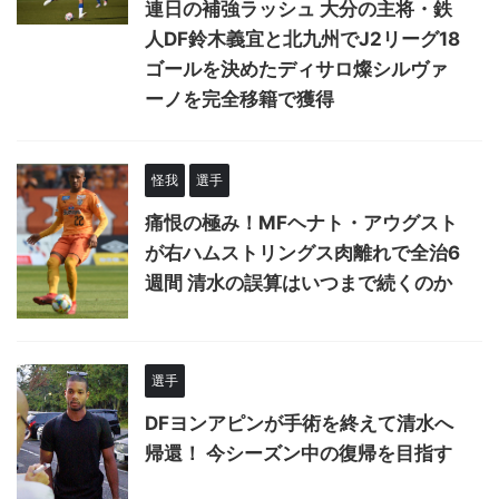
連日の補強ラッシュ 大分の主将・鉄
人DF鈴木義宜と北九州でJ2リーグ18
ゴールを決めたディサロ燦シルヴァ
ーノを完全移籍で獲得
怪我
選手
痛恨の極み！MFヘナト・アウグスト
が右ハムストリングス肉離れで全治6
週間 清水の誤算はいつまで続くのか
選手
DFヨンアピンが手術を終えて清水へ
帰還！ 今シーズン中の復帰を目指す