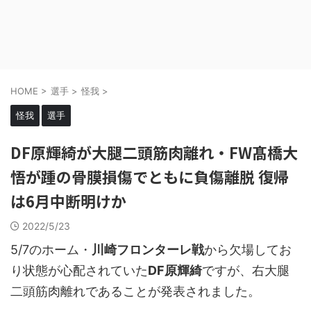
HOME
>
選手
>
怪我
>
怪我
選手
DF原輝綺が大腿二頭筋肉離れ・FW髙橋大
悟が踵の骨膜損傷でともに負傷離脱 復帰
は6月中断明けか
2022/5/23
5/7のホーム・
川崎フロンターレ戦
から欠場してお
り状態が心配されていた
DF原輝綺
ですが、右大腿
二頭筋肉離れであることが発表されました。