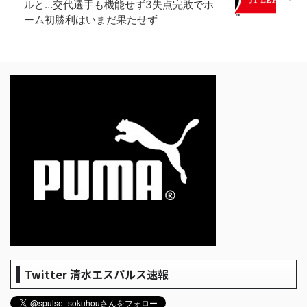
ルと…交代選手も機能せず3失点完敗でホ
ーム初勝利はいまだ果たせず
Twitter 清水エスパルス速報