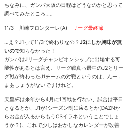
ちなみに、ガンバ大阪の日程はどうなのかと思って
調べてみたところ…。
11/3 川崎フロンターレ(A)
リーグ最終節
…え？J1って11/3で終わりなの？
J2にしか興味が無
いので
知らなかった！
ガンバはJリーグチャンピオンシップに出場する可
能性があるとは言え、リーグ戦真っ最中のJ2とリー
グ戦が終わったJ1チームの対戦というのは、んー...
まあしょうがないですけれど。
天皇杯は来年から4月に1回戦を行ない、試合は平日
となるとか、J1が1シーズン制に戻るとか(DAZNか
らお金が入るからもうCSイラネということでしょ
うか？)、これで少しはおかしなカレンダーが改善