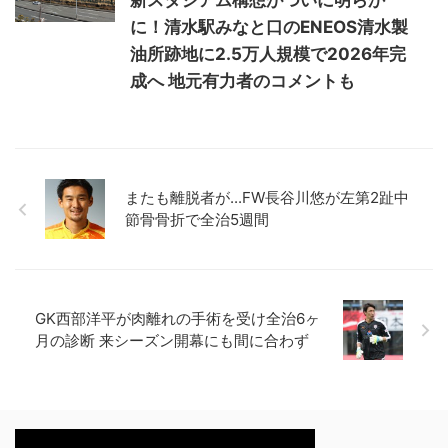
新スタジアム構想がついに明らか
に！清水駅みなと口のENEOS清水製
油所跡地に2.5万人規模で2026年完
成へ 地元有力者のコメントも
またも離脱者が...FW長谷川悠が左第2趾中
節骨骨折で全治5週間
GK西部洋平が肉離れの手術を受け全治6ヶ
月の診断 来シーズン開幕にも間に合わず