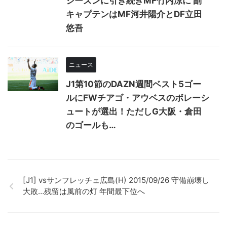
シーズンに引き続きMF竹内涼に 副
キャプテンはMF河井陽介とDF立田
悠吾
ニュース
J1第10節のDAZN週間ベスト5ゴー
ルにFWチアゴ・アウベスのボレーシ
ュートが選出！ただしG大阪・倉田
のゴールも…
[J1] vsサンフレッチェ広島(H) 2015/09/26 守備崩壊し
大敗…残留は風前の灯 年間最下位へ