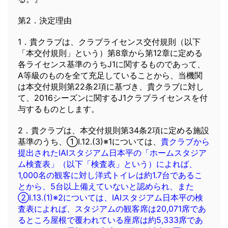
第2．決定理由
1．貴クラブは、クラブライセンス交付規則（以下
「本交付規則」という）第8章から第12章に定める
各ライセンス基準のうちJ1に関するものであって、
A等級のものを全て充足していることから、当機関
は本交付規則第22条2項に基づき、貴クラブに対し
て、2016シーズンに関するJ1クラブライセンスを付
与するものとします。
2．貴クラブは、本交付規則第34条2項に定める施設
基準のうち、①I.12.(3)※1については、
貴クラブから
提出されたIAIスタジアム日本平の「ホームスタジア
ム検査表」（以下「検査表」という）によれば、
1,000名の観客に対し洋式トイレは約1.7台であるこ
とから、5台以上備えていないと認められ、また
②I.13.(1)※2については、IAIスタジアム日本平の検
査表によれば、スタジアムの観客席は20,071席であ
るところ屋根で覆われている座席は約5,333席であ