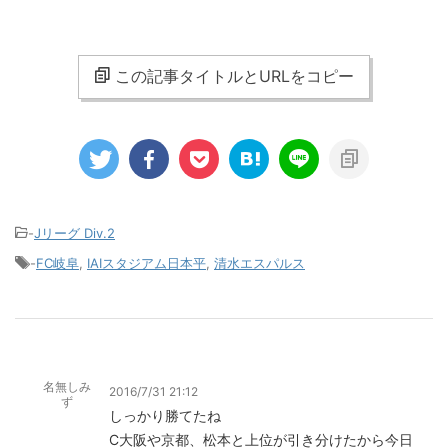
この記事タイトルとURLをコピー
-
Jリーグ Div.2
-
FC岐阜
,
IAIスタジアム日本平
,
清水エスパルス
名無しみ
2016/7/31 21:12
ず
しっかり勝てたね
C大阪や京都、松本と上位が引き分けたから今日