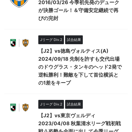
2016/03/26 今季初先発のデューク
が決勝ゴール！＆守備安定継続で再
びの完封
Jリーグ Div.2
試合結果
【J2】vs徳島ヴォルティス(A)
2024/09/18 先制を許すも交代出場
のドウグラス・タンキのヘッド2発で
逆転勝利！難敵を下して首位横浜と
の1差をキープ
Jリーグ Div.2
試合結果
【J2】vs東京ヴェルディ
2023/04/08 秋葉清水リーグ戦初戦
戦う姿勢を全面に出して今季リーグ