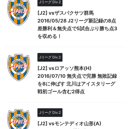
Jリーグ Div.2
[J2] vsザスパクサツ群馬
2016/05/28 J2リーグ新記録の8点
差勝利＆無失点で5試合ぶり勝ち点3
を収める！
Jリーグ Div.2
[J2] vsロアッソ熊本(H)
2016/07/10 無失点で完勝 無敗記録
を8に伸ばす 北川はアイスタリーグ
戦初ゴール含む2得点
Jリーグ Div.2
[J2] vsモンテディオ山形(A)