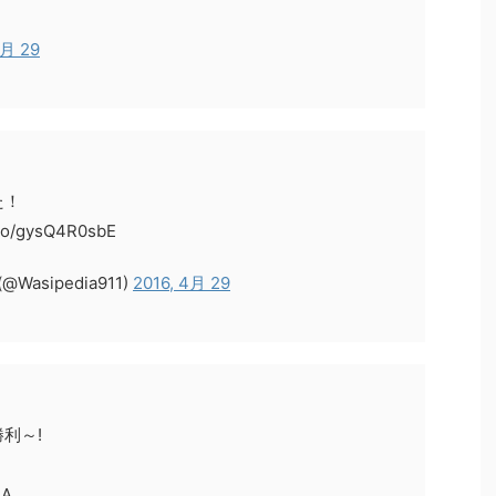
4月 29
た！
/gysQ4R0sbE
sipedia911)
2016, 4月 29
利～!
dA