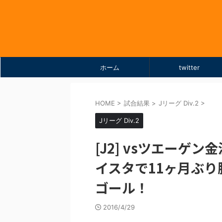
ホーム
twitter
HOME
>
試合結果
>
Jリーグ Div.2
>
Jリーグ Div.2
[J2] vsツエーゲン金沢
イスタで11ヶ月ぶり
ゴール！
2016/4/29