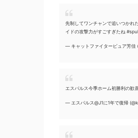
先制してワンチャンで追いつかれ
イドの攻撃力がすごすぎたね #spul
— キャットファイターピュア芳佳 (@Cu
エスパルス今季ホーム初勝利の歓喜の瞬間！ 
— エスパルス@J1に1年で復帰 (@k