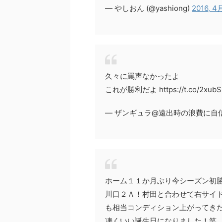
— やしおん (@yashiong)
2016, 4
久々に罵声なかったよ
これが勝利だよ https://t.co/2xub
— ザンギュラ@遠出時の浪費に自信ニキ (
ホーム１１か月ぶり今シーズン初
川口２Ａ！村田と合わせて右サイ
も相当コンディション上がってき
凄くいい誕生日になりました！笑