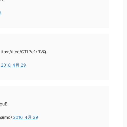
9
://t.co/CTfPe1rRVQ
)
2016, 4月 29
MouB
aimo)
2016, 4月 29