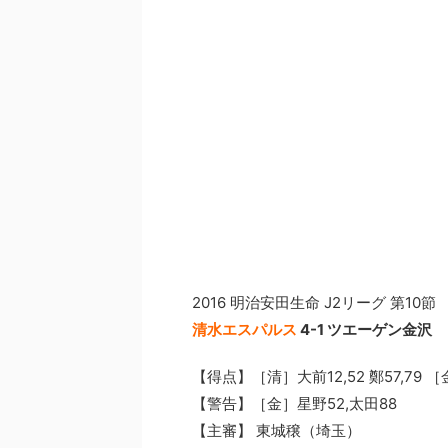
2016 明治安田生命 J2リーグ 第10節
清水エスパルス
4-1 ツエーゲン金沢
【得点】［清］大前12,52 鄭57,79 
【警告】［金］星野52,太田88
【主審】 東城穣（埼玉）