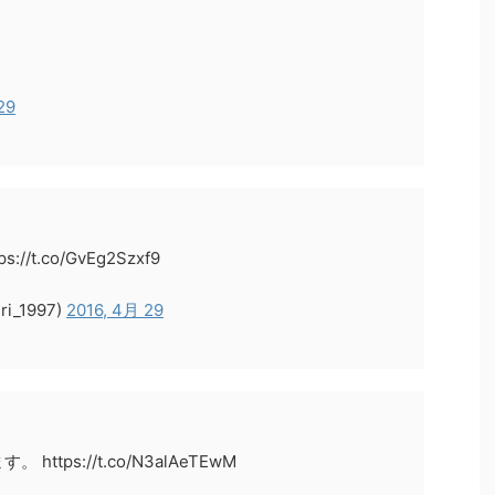
。
29
t.co/GvEg2Szxf9
_1997)
2016, 4月 29
ps://t.co/N3alAeTEwM