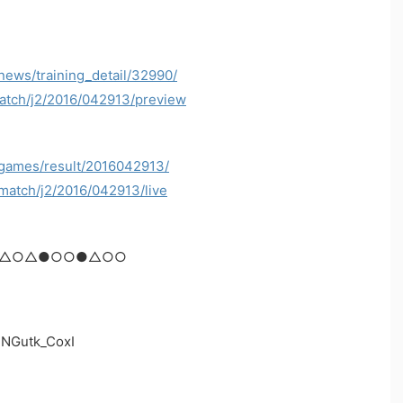
/news/training_detail/32990/
match/j2/2016/042913/preview
/games/result/2016042913/
/match/j2/2016/042913/live
合 △○△●○○●△○○
jNGutk_CoxI