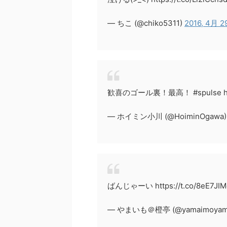
— ちこ (@chiko5311)
2016, 4月 2
歓喜のゴール裏！最高！ #spulse https
— ホイミン小川 (@HoiminOgawa
ばんじゃーい https://t.co/8eE7JI
— やまいも＠橙亭 (@yamaimoyam