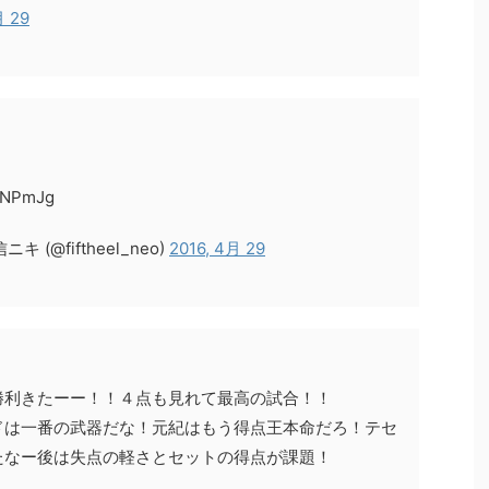
月 29
SNPmJg
@fiftheel_neo)
2016, 4月 29
勝利きたーー！！４点も見れて最高の試合！！
ドは一番の武器だな！元紀はもう得点王本命だろ！テセ
たなー後は失点の軽さとセットの得点が課題！