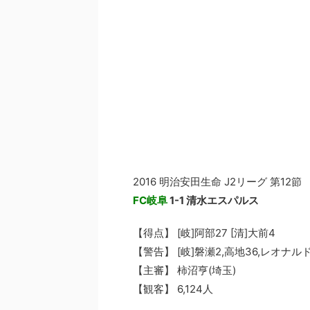
2016 明治安田生命 J2リーグ 第12節
FC岐阜
1-1
清水エスパルス
【得点】 [岐]阿部27 [清]大前4
【警告】 [岐]磐瀬2,高地36,レオナルド
【主審】 柿沼亨(埼玉)
【観客】 6,124人