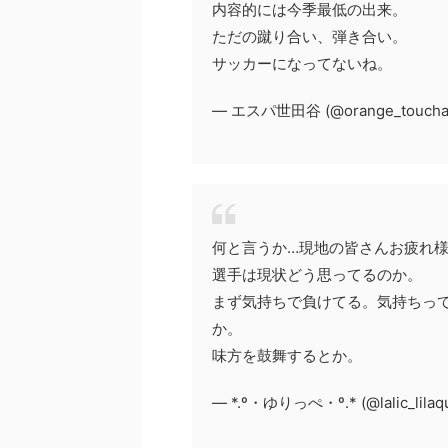
内容的には今季最低の出来。
ただの蹴り合い、弾き合い。
サッカーになってないね。
— エスパ世田谷 (@orange_toucha
何と言うか…現地の皆さんお疲れ
選手は現状どう思ってるのか。
まず気持ちで負けてる。気持ちっ
か。
味方を鼓舞するとか。
— *.º・ゆりっぺ・º.* (@lalic_lilaq