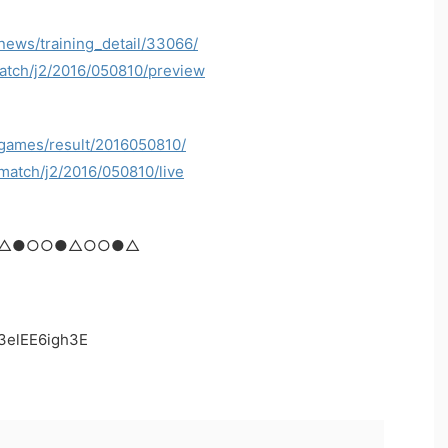
/news/training_detail/33066/
match/j2/2016/050810/preview
/games/result/2016050810/
/match/j2/2016/050810/live
合 △●○○●△○○●△
3elEE6igh3E