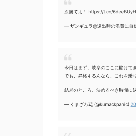
次勝てよ！ https://t.co/6deeBUy
— ザンギュラ@遠出時の浪費に自信ニキ (
今日はまず、岐阜のここに賭けて
でも、昇格するんなら、これを乗
結局のところ、決めるべき時間に
— くまざわ㌠ (@kumackpanic)
20