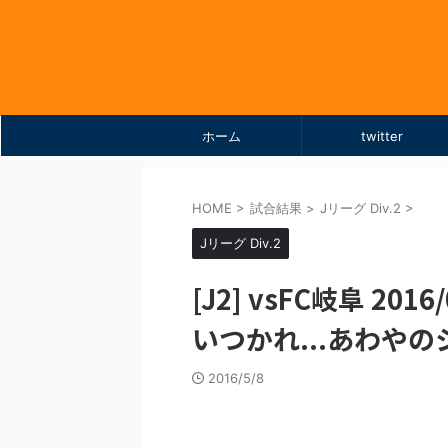
ホーム
twitter
HOME
>
試合結果
>
Jリーグ Div.2
>
Jリーグ Div.2
[J2] vsFC岐阜 20
いつかれ...あわや
2016/5/8