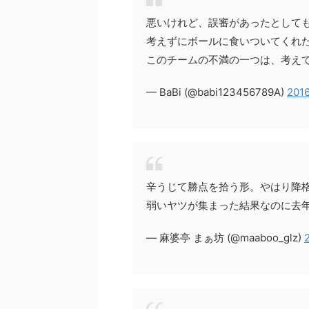
悪いけれど、誤審があったとして
考えずにボールに食いついてくれ
このチームの不満の一つは、考え
— BaBi (@babi123456789A)
2016
辛うじて勝点を拾う形。やはり降
弱いヤツが集まった結果なのに去
— 麻婆亭 まぁ坊 (@maaboo_glz)