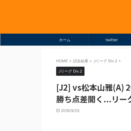
ホーム
twitter
HOME
>
試合結果
>
Jリーグ Div.2
>
Jリーグ Div.2
[J2] vs松本山雅(A)
勝ち点差開く...リ
2016/9/25