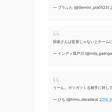
— プラふた (@Gemini_pla0523)
2
田坂さんは監督じゃないとチーム
— インディ我戸川 (@indy_gadoga
うーん。ガツガツくる相手に対し
— ひも (@himo_daradara)
2016, 