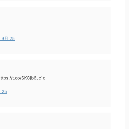
, 9月 25
/t.co/SKCjb6Jc1q
月 25