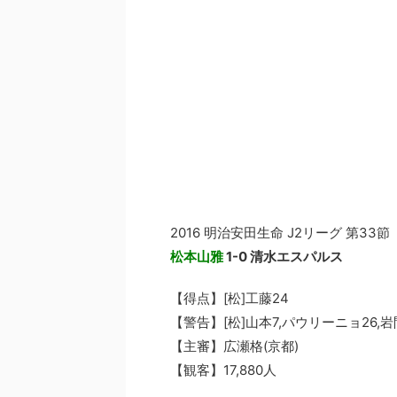
2016 明治安田生命 J2リーグ 第33節
松本山雅
1-0 清水エスパルス
【得点】[松]工藤24
【警告】[松]山本7,パウリーニョ26,岩間
【主審】広瀬格(京都)
【観客】17,880人