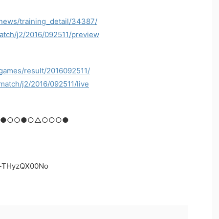
/news/training_detail/34387/
match/j2/2016/092511/preview
/games/result/2016092511/
/match/j2/2016/092511/live
合 ●○○●○△○○○●
=-THyzQX00No