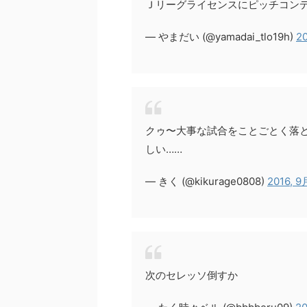
Ｊリーグライセンスにピッチコン
— やまだい (@yamadai_tlo19h)
20
クゥ〜大事な試合をことごとく落
しい……
— きく (@kikurage0808)
2016, 9
次のセレッソ倒すか