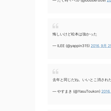
— たく時々ベル (@bbbberu09)
20
悔しいけど松本は強かった
— ILEE (@yappin315)
2016, 9月 2
去年と同じだね。いいとこ消され
— やすまき (@YasuToukon)
2016