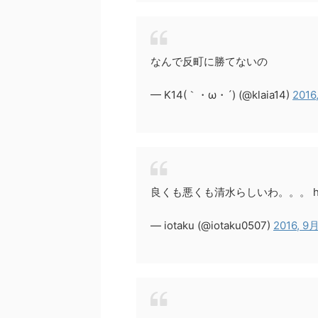
なんで反町に勝てないの
— K14(｀・ω・´) (@klaia14)
2016
良くも悪くも清水らしいわ。。。 https:/
— iotaku (@iotaku0507)
2016, 9