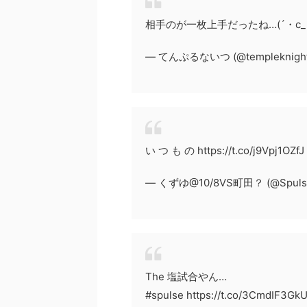
相手のが一枚上手だったね…(´・c_
— てんぷるないつ (@templeknight
い つ も の https://t.co/j9Vpj1OZfJ
— くずゆ@10/8VS町田？ (@Spulse
The 塩試合やん…
#spulse https://t.co/3CmdIF3Gk