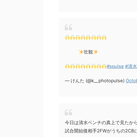
壮観
#spulse
#清
— けんた (@k__photopulse)
Octo
今日は清水ベンチの真上で見たか
試合開始後相手2FWがうちの2C