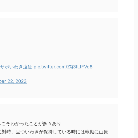
水サポいわき遠征
pic.twitter.com/ZQ3lLfFVd8
ber 22, 2023
らこそわかったことが多々あり
Bに対峙、且ついわきが保持している時には執拗に山原