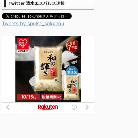
Twitter 清水エスパルス速報
Tweets by spulse_sokuhou