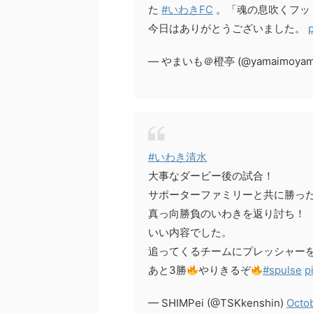
た
#いわきFC
。「魂の息吹くフッ
今日はありがとうございました。
— やまいも＠橙亭 (@yamaimoyam
#いわき清水
大事なダービー後の試合！
サポーターファミリーと共に勝っ
真っ向勝負のいわきを返り討ち！
いい内容でした。
追ってくるチームにプレッシャー
あと3勝
やりきるぞ
#spulse
p
— SHIMPei (@TSKkenshin)
Octob