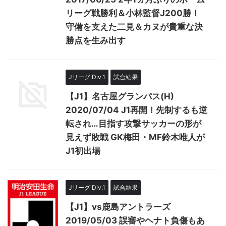
リーグ戦勝利＆小林監督J200勝！
守備を支えた二見＆カヌが貴重な決
勝点を生み出す
Jリーグ Div.1
試合結果
【J1】名古屋グランパス(H)
2020/07/04 J1再開！先制するも逆
転され…目指す攻撃サッカーの形が
見えず敗戦 GK梅田・MF鈴木唯人が
J1初出場
Jリーグ Div.1
試合結果
【J1】vs鹿島アントラーズ
2019/05/03 誤審やヘナト負傷もあ