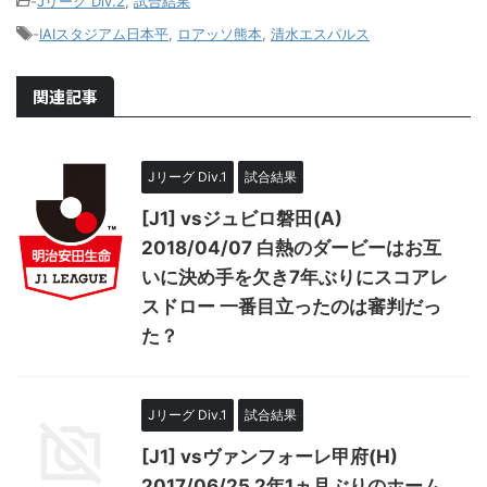
-
Jリーグ Div.2
,
試合結果
-
IAIスタジアム日本平
,
ロアッソ熊本
,
清水エスパルス
関連記事
Jリーグ Div.1
試合結果
[J1] vsジュビロ磐田(A)
2018/04/07 白熱のダービーはお互
いに決め手を欠き7年ぶりにスコアレ
スドロー 一番目立ったのは審判だっ
た？
Jリーグ Div.1
試合結果
[J1] vsヴァンフォーレ甲府(H)
2017/06/25 2年1ヵ月ぶりのホーム