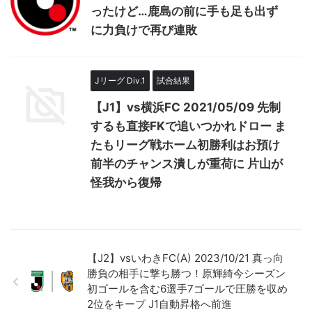
ったけど…鹿島の前に手も足も出ず
に力負けで再び連敗
Jリーグ Div.1
試合結果
【J1】vs横浜FC 2021/05/09 先制
するも直接FKで追いつかれドロー ま
たもリーグ戦ホーム初勝利はお預け
前半のチャンス潰しが重荷に 片山が
怪我から復帰
【J2】vsいわきFC(A) 2023/10/21 真っ向
勝負の相手に撃ち勝つ！原輝綺今シーズン
初ゴールを含む6選手7ゴールで圧勝を収め
2位をキープ J1自動昇格へ前進