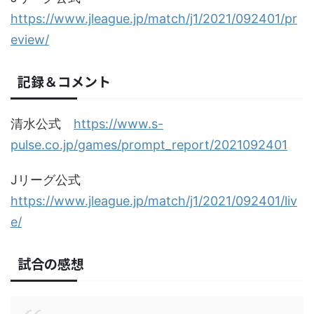
https://www.jleague.jp/match/j1/2021/092401/pr
eview/
記録＆コメント
清水公式
https://www.s-
pulse.co.jp/games/prompt_report/2021092401
Jリーグ公式
https://www.jleague.jp/match/j1/2021/092401/liv
e/
試合の感想