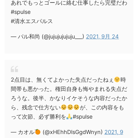
あれでもっとゴールに絡む仕事したら完璧だわ
#spulse
#清水エスパルス
— パル和尚 (@jujujujujuju___)
2021, 9月 24
2点目は、無くてよかった失点だったねぇ
時
間帯も悪かった。権田自身も悔やまれる失点だ
ろうな。後半、かなりイケそうな内容だったか
ら、残念で仕方ない
が、この内容をも
って次節、必ず勝利を
#spulse
— カオル
(@xHEhhDlsGgdWnyn)
2021, 9