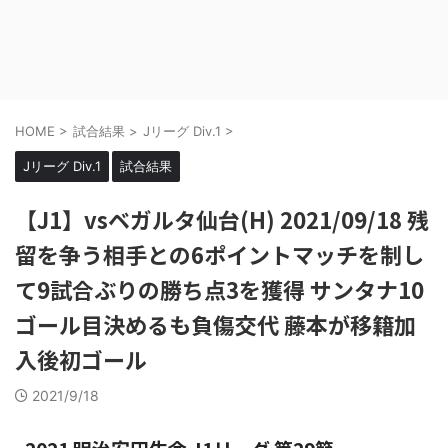
HOME
>
試合結果
>
Jリーグ Div.1
>
Jリーグ Div.1
試合結果
【J1】vsベガルタ仙台(H) 2021/09/18 残
留を争う相手との6ポイントマッチを制し
て9試合ぶりの勝ち点3を獲得 サンタナ10
ゴール目決めるも負傷交代 藤本が移籍加
入後初ゴール
2021/9/18