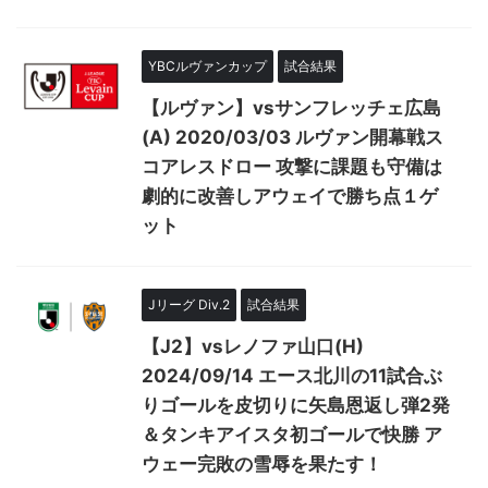
YBCルヴァンカップ
試合結果
【ルヴァン】vsサンフレッチェ広島
(A) 2020/03/03 ルヴァン開幕戦ス
コアレスドロー 攻撃に課題も守備は
劇的に改善しアウェイで勝ち点１ゲ
ット
Jリーグ Div.2
試合結果
【J2】vsレノファ山口(H)
2024/09/14 エース北川の11試合ぶ
りゴールを皮切りに矢島恩返し弾2発
＆タンキアイスタ初ゴールで快勝 ア
ウェー完敗の雪辱を果たす！