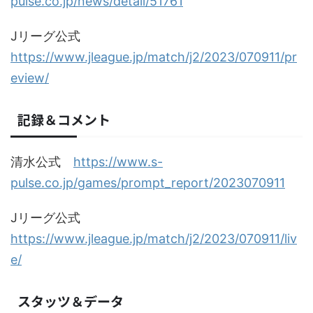
pulse.co.jp/news/detail/51761
Jリーグ公式
https://www.jleague.jp/match/j2/2023/070911/pr
eview/
記録＆コメント
清水公式
https://www.s-
pulse.co.jp/games/prompt_report/2023070911
Jリーグ公式
https://www.jleague.jp/match/j2/2023/070911/liv
e/
スタッツ＆データ