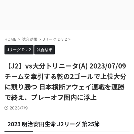
HOME
>
試合結果
>
Jリーグ Div.2
>
Jリーグ Div.2
試合結果
【J2】vs大分トリニータ(A) 2023/07/09
チームを牽引する乾の2ゴールで上位大分
に競り勝つ 日本横断アウェイ連戦を連勝
で終え、プレーオフ圏内に浮上
2023/7/9
2023 明治安田生命 J2リーグ 第25節