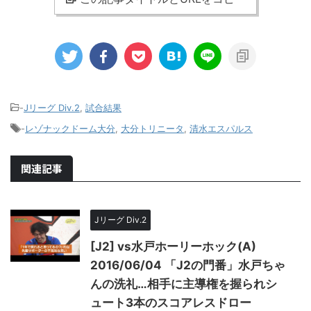
-
Jリーグ Div.2
,
試合結果
-
レゾナックドーム大分
,
大分トリニータ
,
清水エスパルス
関連記事
Jリーグ Div.2
[J2] vs水戸ホーリーホック(A)
2016/06/04 「J2の門番」水戸ちゃ
んの洗礼…相手に主導権を握られシ
ュート3本のスコアレスドロー