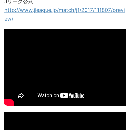
Jリーグ公式
http://www.jleague.jp/match/j1/2017/111807/previ
ew/