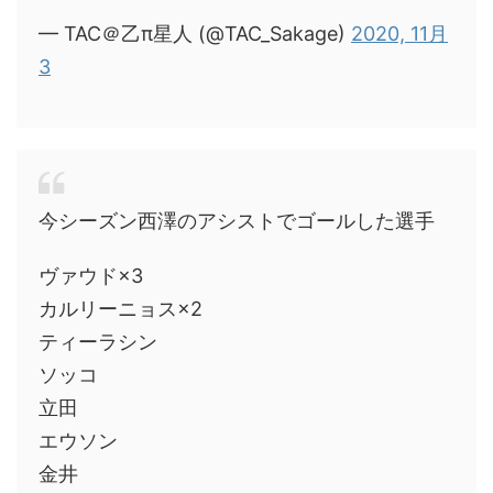
— TAC＠乙π星人 (@TAC_Sakage)
2020, 11月
3
今シーズン西澤のアシストでゴールした選手
ヴァウド×3
カルリーニョス×2
ティーラシン
ソッコ
立田
エウソン
金井