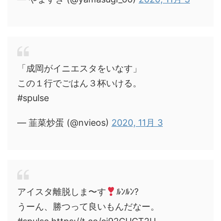
「成岡がイニエスタをいなす」
この１行でごはん３杯いける。
#spulse
— 韮菜炒蛋 (@nvieos)
2020, 11月 3
アイスタ離脱しま〜す
ﾙﾝﾙﾝ?
うーん、勝つって良いもんだなー。