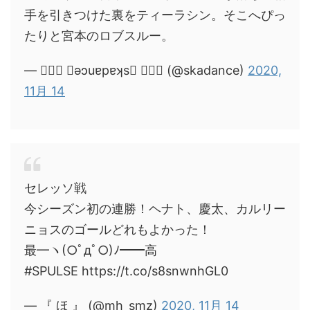
手を引きつけた裏をティーラシン。そこへぴっ
たりと宮本のロブスルー。
— ❀❀❀ ǝɔuɐpɐʞs ❀❀❀ (@skadance)
2020,
11月 14
セレッソ戦
今シーズン初の連勝！ヘナト、慶太、カルリー
ニョスのゴールどれもよかった！
最━ヽ(○ﾟдﾟ○)ﾉ━━高
#SPULSE https://t.co/s8snwnhGL0
— 『 ほ 』 (@mh_smz)
2020, 11月 14