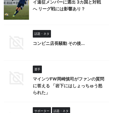
イ遠征メンバーに選出 3カ国と対戦
へ リーグ戦には影響あり？
話題・ネタ
コンビニ店長騒動 その後...
選手
マインツFW岡崎慎司がファンの質問
に答える 「岩下にはしょっちゅう怒
られた」
サポーター
話題・ネタ