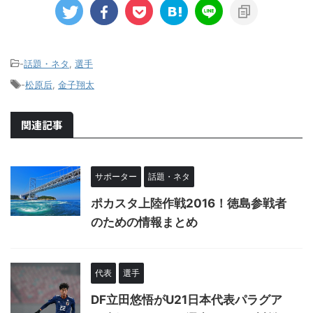
-
話題・ネタ
,
選手
-
松原后
,
金子翔太
関連記事
サポーター
話題・ネタ
ポカスタ上陸作戦2016！徳島参戦者
のための情報まとめ
代表
選手
DF立田悠悟がU21日本代表パラグア