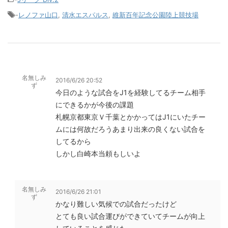
-
レノファ山口
,
清水エスパルス
,
維新百年記念公園陸上競技場
名無しみ
2016/6/26 20:52
ず
今日のような試合をJ1を経験してるチーム相手
にできるかが今後の課題
札幌京都東京Ｖ千葉とかかってはJ1にいたチー
ムには何故だろうあまり出来の良くない試合を
してるから
しかし白崎本当頼もしいよ
名無しみ
2016/6/26 21:01
ず
かなり難しい気候での試合だったけど
とても良い試合運びができていてチームが向上