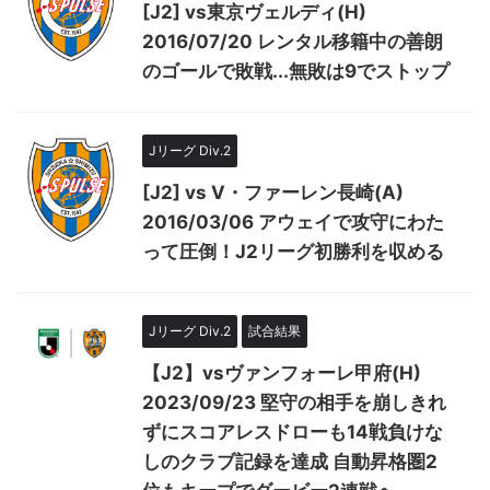
[J2] vs東京ヴェルディ(H)
2016/07/20 レンタル移籍中の善朗
のゴールで敗戦...無敗は9でストップ
Jリーグ Div.2
[J2] vs V・ファーレン長崎(A)
2016/03/06 アウェイで攻守にわた
って圧倒！J2リーグ初勝利を収める
Jリーグ Div.2
試合結果
【J2】vsヴァンフォーレ甲府(H)
2023/09/23 堅守の相手を崩しきれ
ずにスコアレスドローも14戦負けな
しのクラブ記録を達成 自動昇格圏2