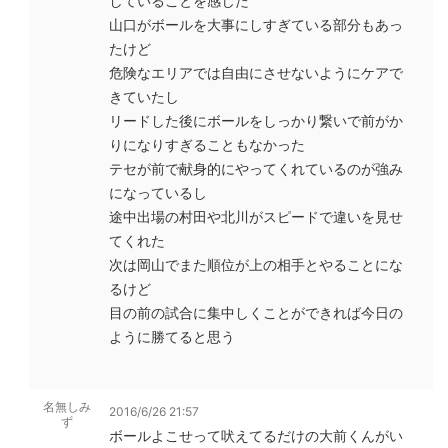
していることを感じた
山口がボールを大事にしすぎている部分もあっ
たけど
危険なエリアでは自由にさせないようにケアで
きていたし
リードした後にボールをしっかり繋いで前がか
りになりすぎることもなかった
テセが前で献身的にやってくれているのが強み
になっているし
途中出場の村田や北川がスピードで違いを見せ
てくれた
次は岡山でまた順位が上の相手とやることにな
るけど
目の前の試合に集中しくことができれば今日の
ように勝てると思う
名無しみ
2016/6/26 21:57
ず
ボールよこせって吠えてるだけの大前くんがい