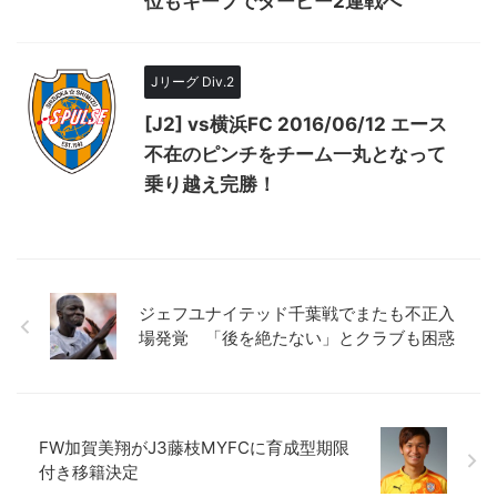
位もキープでダービー2連戦へ
Jリーグ Div.2
[J2] vs横浜FC 2016/06/12 エース
不在のピンチをチーム一丸となって
乗り越え完勝！
ジェフユナイテッド千葉戦でまたも不正入
場発覚 「後を絶たない」とクラブも困惑
FW加賀美翔がJ3藤枝MYFCに育成型期限
付き移籍決定