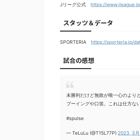
Jリーグ公式
https://www.jleague.j
スタッツ＆データ
SPORTERIA
https://sporteria.jp/
試合の感想
未勝利だけど無敗が唯一心のより
ブーイングや口笛。これは仕方な
#spulse
— TeLuLu (@T15L77P)
2023, 3月