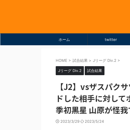
ホーム
twitter
HOME
>
試合結果
>
Jリーグ Div.2
>
Jリーグ Div.2
試合結果
【J2】vsザスパクサツ群
ドした相手に対して
季初黒星 山原が怪我
2023/3/29
2023/5/24