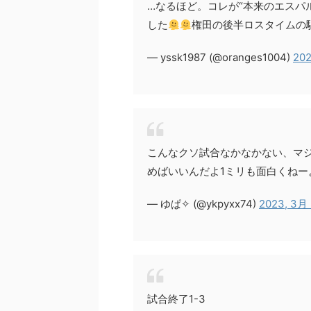
…なるほど。コレが“本来のエスパ
した
権田の後半ロスタイムの駆
— yssk1987 (@oranges1004)
202
こんなクソ試合なかなかない、マ
めばいいんだよ1ミリも面白くねー
— ゆぱ✧︎ (@ykpyxx74)
2023, 3月
試合終了1-3