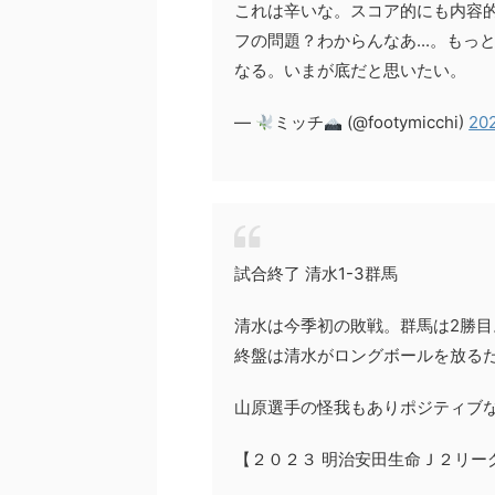
これは辛いな。スコア的にも内容
フの問題？わからんなあ...。も
なる。いまが底だと思いたい。
—
ミッチ
(@footymicchi)
20
試合終了 清水1-3群馬
清水は今季初の敗戦。群馬は2勝目
終盤は清水がロングボールを放る
山原選手の怪我もありポジティブ
【２０２３ 明治安田生命Ｊ２リーグ 第６節 