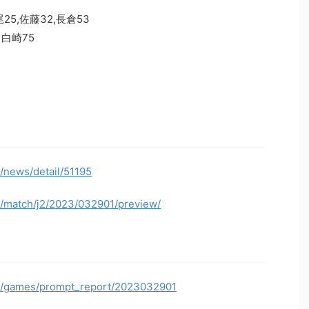
5,佐藤32,長倉53
白崎75
p/news/detail/51195
p/match/j2/2023/032901/preview/
jp/games/prompt_report/2023032901