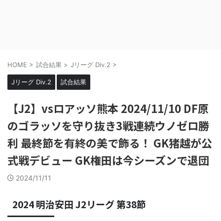
HOME
>
試合結果
>
Jリーグ Div.2
>
Jリーグ Div.2
試合結果
【J2】vsロアッソ熊本 2024/11/10 DF原
のゴラッソを守り抜き3戦連続ウノゼロ勝
利 最終節を有終の美で飾る！ GK猪越が公
式戦デビュー GK権田は今シーズンで退団
2024/11/11
2024 明治安田 J2リーグ 第38節