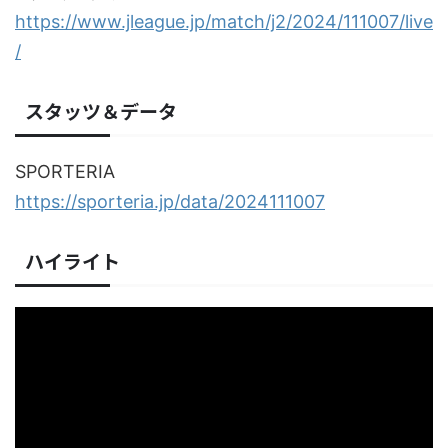
https://www.jleague.jp/match/j2/2024/111007/live
/
スタッツ＆データ
SPORTERIA
https://sporteria.jp/data/2024111007
ハイライト