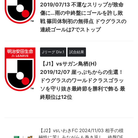
2019/07/13 不運なスリップが致命
傷に…雨の中終盤にゴールを許し敗
戦 篠田体制初の無得点 ドウグラスの
連続ゴールは7でストップ
Jリーグ Div.1
試合結果
【J1】vsサガン鳥栖(H)
2019/12/07 崖っぷちからの生還！
ドウグラスのワールドクラスゴラッ
ソを守り抜き最終節を勝利で飾る 最
終順位は12位
【J2】vsいわきFC 2024/11/03 相手の積
極性に苦しみながらも巻き返し、終盤DF