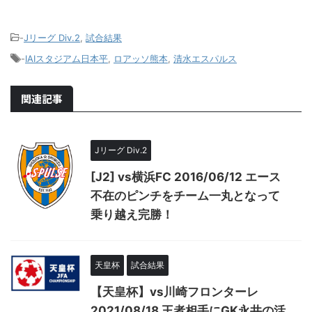
-
Jリーグ Div.2
,
試合結果
-
IAIスタジアム日本平
,
ロアッソ熊本
,
清水エスパルス
関連記事
Jリーグ Div.2
[J2] vs横浜FC 2016/06/12 エース
不在のピンチをチーム一丸となって
乗り越え完勝！
天皇杯
試合結果
【天皇杯】vs川崎フロンターレ
2021/08/18 王者相手にGK永井の活