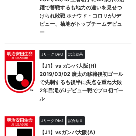
躍で善戦するも地力の違いを見せつ
けられ敗戦 ホナウド・コロリがJデ
ビュー、菊地がトップチームデビュ
ー
Jリーグ Div.1
試合結果
【J1】vs ガンバ大阪(H)
2019/03/02 慶太の移籍後初ゴール
で先制するも後半に失点を重ね大敗
2年目滝がJデビュー戦でプロ初ゴー
ル
Jリーグ Div.1
試合結果
【J1】vsガンバ大阪(A)