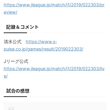
https://www.jleague.jp/match/j1/2019/022303/pr
eview/
記録＆コメント
清水公式
https://www.s-
pulse.co.jp/games/result/2019022303/
Jリーグ公式
https://www.jleague.jp/match/j1/2019/022303/liv
e/
試合の感想