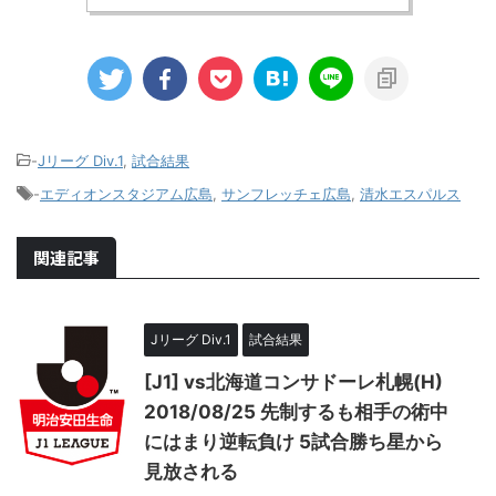
-
Jリーグ Div.1
,
試合結果
-
エディオンスタジアム広島
,
サンフレッチェ広島
,
清水エスパルス
関連記事
Jリーグ Div.1
試合結果
[J1] vs北海道コンサドーレ札幌(H)
2018/08/25 先制するも相手の術中
にはまり逆転負け 5試合勝ち星から
見放される