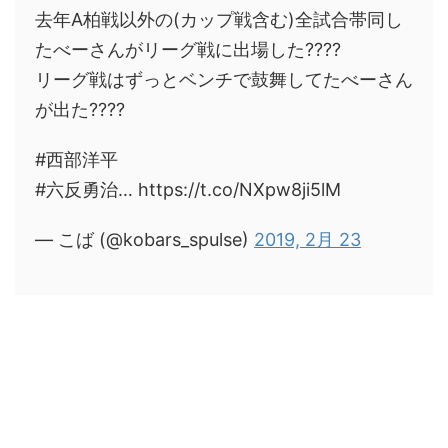
去年A柏戦以外の(カップ戦含む)全試合帯同し
たべーさんがリーグ戦に出場した????
リーグ戦はずっとベンチで鼓舞してたべーさん
が出た????
#西部洋平
#六反勇治… https://t.co/NXpw8ji5lM
— こば (@kobars_spulse)
2019, 2月 23