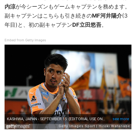
内涼
が今シーズンもゲームキャプテンを務めます。
副キャプテンはこちらも引き続きの
MF河井陽介
(3
年目)と、初の副キャプテン
DF立田悠吾
。
Embed from Getty Images