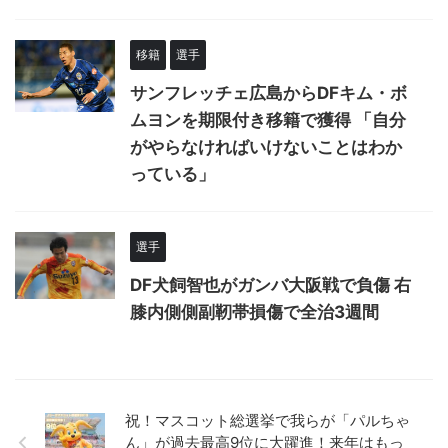
移籍
選手
サンフレッチェ広島からDFキム・ボ
ムヨンを期限付き移籍で獲得 「自分
がやらなければいけないことはわか
っている」
選手
DF犬飼智也がガンバ大阪戦で負傷 右
膝内側側副靭帯損傷で全治3週間
祝！マスコット総選挙で我らが「パルちゃ
ん」が過去最高9位に大躍進！来年はもっ