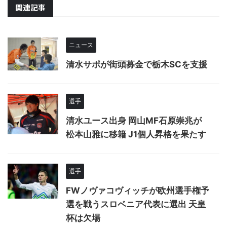
関連記事
ニュース
清水サポが街頭募金で栃木SCを支援
選手
清水ユース出身 岡山MF石原崇兆が
松本山雅に移籍 J1個人昇格を果たす
選手
FWノヴァコヴィッチが欧州選手権予
選を戦うスロベニア代表に選出 天皇
杯は欠場