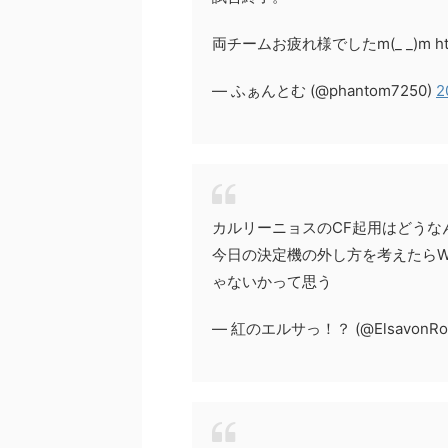
両チームお疲れ様でしたm(_ _)m https
— ふぁんとむ (@phantom7250)
2
カルリーニョスのCF起用はどうな
今日の決定機の外し方を考えたらW
ゃないかって思う
— 紅のエルサっ！？ (@ElsavonRo