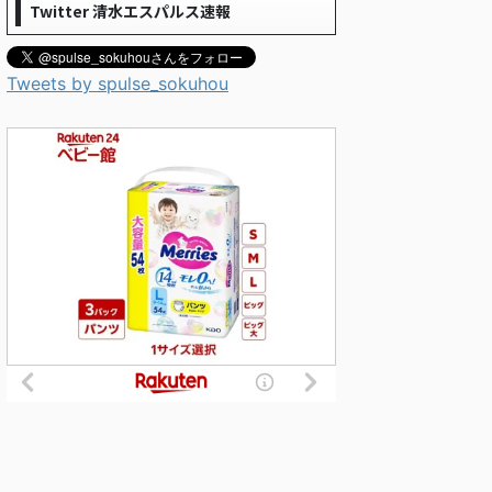
Twitter 清水エスパルス速報
Tweets by spulse_sokuhou