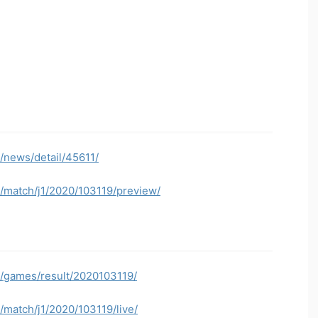
p/news/detail/45611/
p/match/j1/2020/103119/preview/
p/games/result/2020103119/
p/match/j1/2020/103119/live/