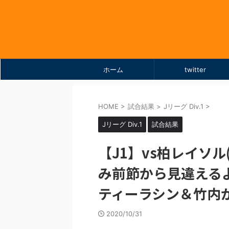
ホーム
twitter
HOME
>
試合結果
>
Jリーグ Div.1
>
Jリーグ Div.1
試合結果
【J1】vs柏レイソル(A)
み前節から見違える
ティーラシン＆竹内
2020/10/31