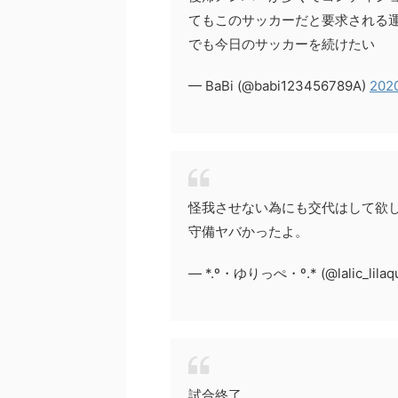
てもこのサッカーだと要求される
でも今日のサッカーを続けたい
— BaBi (@babi123456789A)
2020
怪我させない為にも交代はして欲
守備ヤバかったよ。
— *.º・ゆりっぺ・º.* (@lalic_lilaq
試合終了。