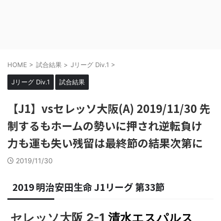
HOME
>
試合結果
>
Jリーグ Div.1
>
Jリーグ Div.1
試合結果
【J1】vsセレッソ大阪(A) 2019/11/30 先
制するもホームの勢いに押され逆転負け
力も運も失い残留は最終節の結果次第に
2019/11/30
2019 明治安田生命 J1リーグ 第33節
セレッソ大阪 2-1
清水エスパルス