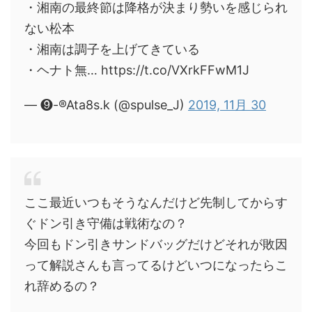
・湘南の最終節は降格が決まり勢いを感じられ
ない松本
・湘南は調子を上げてきている
・ヘナト無… https://t.co/VXrkFFwM1J
— ❾-®︎Ata8s.k (@spulse_J)
2019, 11月 30
ここ最近いつもそうなんだけど先制してからす
ぐドン引き守備は戦術なの？
今回もドン引きサンドバッグだけどそれが敗因
って解説さんも言ってるけどいつになったらこ
れ辞めるの？