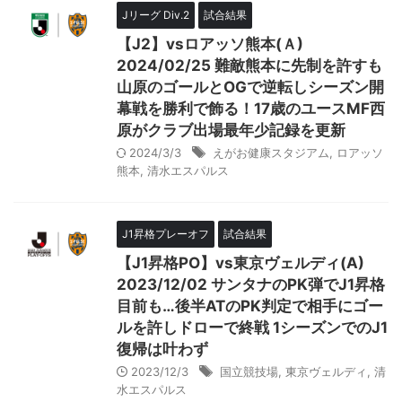
Jリーグ Div.2
試合結果
【J2】vsロアッソ熊本(Ａ)
2024/02/25 難敵熊本に先制を許すも
山原のゴールとOGで逆転しシーズン開
幕戦を勝利で飾る！17歳のユースMF西
原がクラブ出場最年少記録を更新
2024/3/3
えがお健康スタジアム
,
ロアッソ
熊本
,
清水エスパルス
J1昇格プレーオフ
試合結果
【J1昇格PO】vs東京ヴェルディ(A)
2023/12/02 サンタナのPK弾でJ1昇格
目前も…後半ATのPK判定で相手にゴー
ルを許しドローで終戦 1シーズンでのJ1
復帰は叶わず
2023/12/3
国立競技場
,
東京ヴェルディ
,
清
水エスパルス