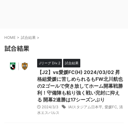
HOME
>
試合結果
>
試合結果
Jリーグ Div.2
試合結果
【J2】vs愛媛FC(H) 2024/03/02 昇
格組愛媛に苦しめられるもFW北川航也
の2ゴールで突き放してホーム開幕戦勝
利！守備陣も粘り強く戦い完封に抑え
る 開幕2連勝は17シーズンぶり
2024/3/3
IAIスタジアム日本平
,
愛媛FC
,
清
水エスパルス