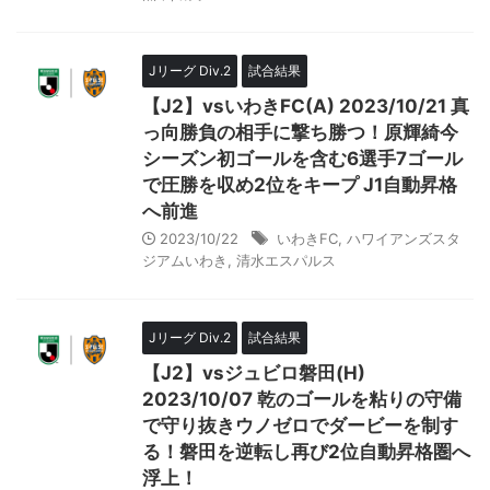
Jリーグ Div.2
試合結果
【J2】vsいわきFC(A) 2023/10/21 真
っ向勝負の相手に撃ち勝つ！原輝綺今
シーズン初ゴールを含む6選手7ゴール
で圧勝を収め2位をキープ J1自動昇格
へ前進
2023/10/22
いわきFC
,
ハワイアンズスタ
ジアムいわき
,
清水エスパルス
Jリーグ Div.2
試合結果
【J2】vsジュビロ磐田(H)
2023/10/07 乾のゴールを粘りの守備
で守り抜きウノゼロでダービーを制す
る！磐田を逆転し再び2位自動昇格圏へ
浮上！