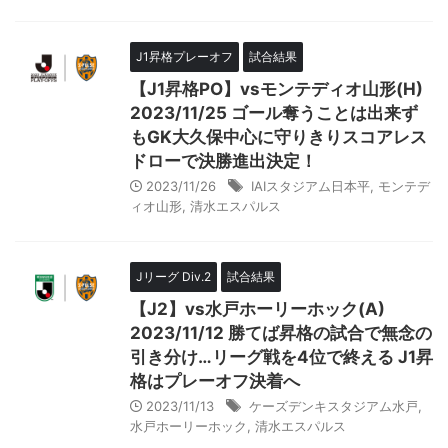
J1昇格プレーオフ
試合結果
【J1昇格PO】vsモンテディオ山形(H)
2023/11/25 ゴール奪うことは出来ず
もGK大久保中心に守りきりスコアレス
ドローで決勝進出決定！
2023/11/26
IAIスタジアム日本平
,
モンテデ
ィオ山形
,
清水エスパルス
Jリーグ Div.2
試合結果
【J2】vs水戸ホーリーホック(A)
2023/11/12 勝てば昇格の試合で無念の
引き分け…リーグ戦を4位で終える J1昇
格はプレーオフ決着へ
2023/11/13
ケーズデンキスタジアム水戸
,
水戸ホーリーホック
,
清水エスパルス