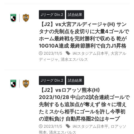
Jリーグ Div.2
試合結果
【J2】vs大宮アルディージャ(H) サン
タナの先制点を皮切りに大量4ゴールで
ホーム最終戦を完封勝利で収める 乾が
10G10A達成 最終節勝利で自力J1昇格
2023/11/5
IAIスタジアム日本平
,
大宮アル
ディージャ
,
清水エスパルス
Jリーグ Div.2
試合結果
【J2】vsロアッソ熊本(H)
2023/10/28 中山の2試合連続ゴールで
先制するも追加点が奪えず 徐々に増え
たミスから相手にゴールを許し今季初
の逆転負け 自動昇格圏2位はキープ
2023/11/5
IAIスタジアム日本平
,
ロアッソ
熊本
,
清水エスパルス