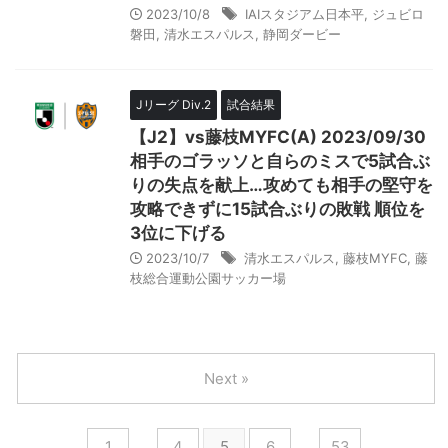
2023/10/8
IAIスタジアム日本平
,
ジュビロ
磐田
,
清水エスパルス
,
静岡ダービー
Jリーグ Div.2
試合結果
【J2】vs藤枝MYFC(A) 2023/09/30
相手のゴラッソと自らのミスで5試合ぶ
りの失点を献上…攻めても相手の堅守を
攻略できずに15試合ぶりの敗戦 順位を
3位に下げる
2023/10/7
清水エスパルス
,
藤枝MYFC
,
藤
枝総合運動公園サッカー場
Next »
1
…
4
5
6
…
53