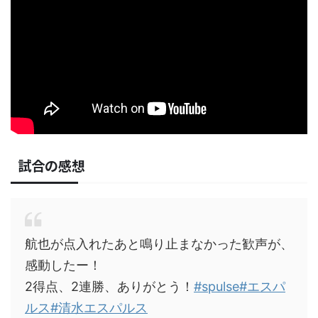
試合の感想
航也が点入れたあと鳴り止まなかった歓声が、
感動したー！
2得点、2連勝、ありがとう！
#spulse
#エスパ
ルス
#清水エスパルス