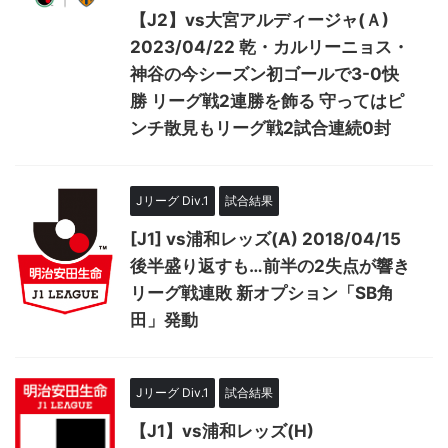
【J2】vs大宮アルディージャ(Ａ)
2023/04/22 乾・カルリーニョス・
神谷の今シーズン初ゴールで3-0快
勝 リーグ戦2連勝を飾る 守ってはピ
ンチ散見もリーグ戦2試合連続0封
Jリーグ Div.1
試合結果
[J1] vs浦和レッズ(A) 2018/04/15
後半盛り返すも…前半の2失点が響き
リーグ戦連敗 新オプション「SB角
田」発動
Jリーグ Div.1
試合結果
【J1】vs浦和レッズ(H)