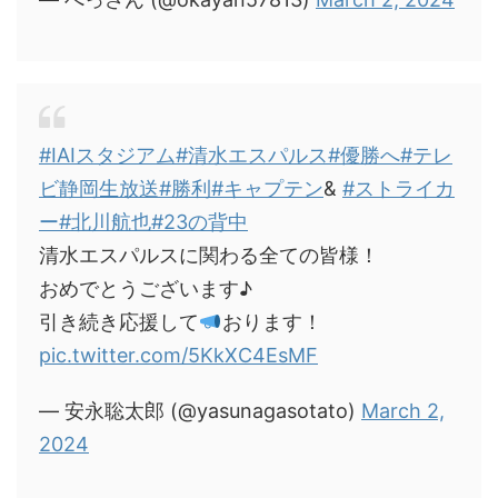
#IAIスタジアム
#清水エスパルス
#優勝へ
#テレ
ビ静岡生放送
#勝利
#キャプテン
&
#ストライカ
ー
#北川航也
#23の背中
清水エスパルスに関わる全ての皆様！
おめでとうございます♪
引き続き応援して
おります！
pic.twitter.com/5KkXC4EsMF
— 安永聡太郎 (@yasunagasotato)
March 2,
2024