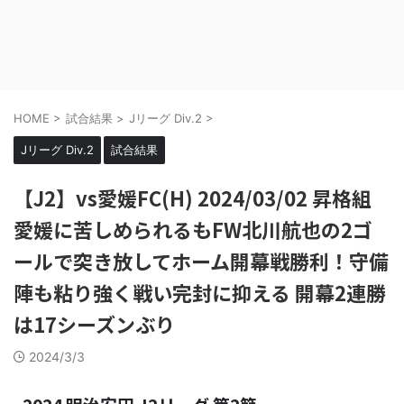
HOME
>
試合結果
>
Jリーグ Div.2
>
Jリーグ Div.2
試合結果
【J2】vs愛媛FC(H) 2024/03/02 昇格組
愛媛に苦しめられるもFW北川航也の2ゴ
ールで突き放してホーム開幕戦勝利！守備
陣も粘り強く戦い完封に抑える 開幕2連勝
は17シーズンぶり
2024/3/3