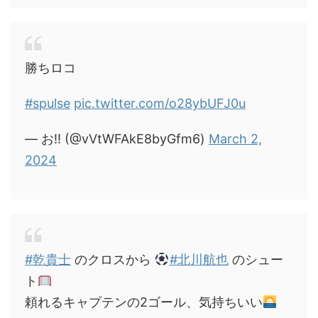
勝ちロコ
#spulse
pic.twitter.com/o28ybUFJ0u
— お!! (@vVtWFAkE8byGfm6)
March 2,
2024
#乾貴士
のクロスから
#北川航也
のシュー
ト
頼れるキャプテンの2ゴール、気持ちいい