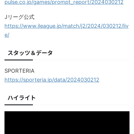
pulse.co.jp/games/prompt_report/2024030212
Jリーグ公式
https://www.jleague.jp/match/j2/2024/030212/liv
e/
スタッツ＆データ
SPORTERIA
https://sporteria.jp/data/2024030212
ハイライト