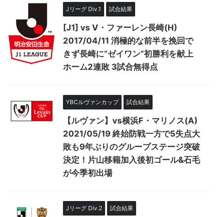
Jリーグ Div.1
試合結果
[J1] vs V・ファーレン長崎(H)
2017/04/11 消極的な前半を挽回で
きず長崎に”ゼイワン”初勝利を献上
ホーム2連敗 3試合無得点
YBCルヴァンカップ
試合結果
【ルヴァン】vs横浜F・マリノス(A)
2021/05/19 終始防戦一方で5失点大
敗も9年ぶりのグループステージ突破
決定！片山移籍加入後初ゴール&石毛
が今季初出場
Jリーグ Div.2
試合結果