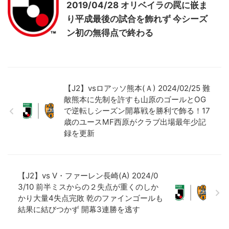
2019/04/28 オリベイラの罠に嵌ま
り平成最後の試合を飾れず 今シーズ
ン初の無得点で終わる
【J2】vsロアッソ熊本(Ａ) 2024/02/25 難
敵熊本に先制を許すも山原のゴールとOG
で逆転しシーズン開幕戦を勝利で飾る！17
歳のユースMF西原がクラブ出場最年少記
録を更新
【J2】vs V・ファーレン長崎(A) 2024/0
3/10 前半ミスからの２失点が重くのしか
かり大量4失点完敗 乾のファインゴールも
結果に結びつかず 開幕3連勝を逃す