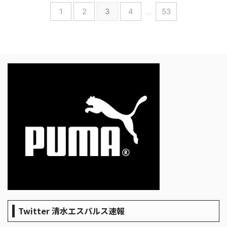
1
2
3
4
…
53
Twitter 清水エスパルス速報