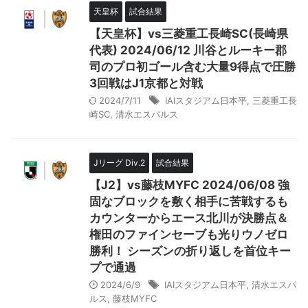
天皇杯
試合結果
【天皇杯】vs三菱重工長崎SC(長崎県
代表) 2024/06/12 川谷とルーキー郡
司のプロ初ゴール含む大量9得点で圧勝
3回戦はJ1京都と対戦
2024/7/11
IAIスタジアム日本平
,
三菱重工長
崎SC
,
清水エスパルス
Jリーグ Div.2
試合結果
【J2】vs藤枝MYFC 2024/06/08 強
固なブロックを敷く相手に苦戦するも
カウンターからエース北川が決勝点＆
権田のファインセーブも光りウノゼロ
勝利！ シーズンの折り返しを首位キー
プで通過
2024/6/9
IAIスタジアム日本平
,
清水エスパ
ルス
,
藤枝MYFC