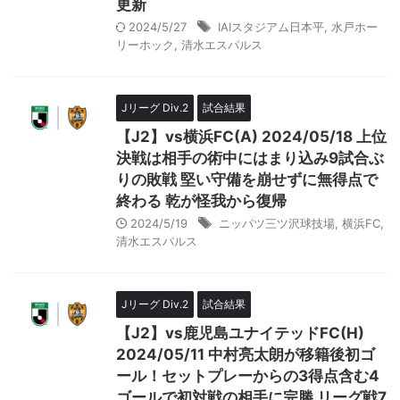
更新
2024/5/27
IAIスタジアム日本平
,
水戸ホー
リーホック
,
清水エスパルス
Jリーグ Div.2
試合結果
【J2】vs横浜FC(A) 2024/05/18 上位
決戦は相手の術中にはまり込み9試合ぶ
りの敗戦 堅い守備を崩せずに無得点で
終わる 乾が怪我から復帰
2024/5/19
ニッパツ三ツ沢球技場
,
横浜FC
,
清水エスパルス
Jリーグ Div.2
試合結果
【J2】vs鹿児島ユナイテッドFC(H)
2024/05/11 中村亮太朗が移籍後初ゴ
ール！セットプレーからの3得点含む4
ゴールで初対戦の相手に完勝 リーグ戦7