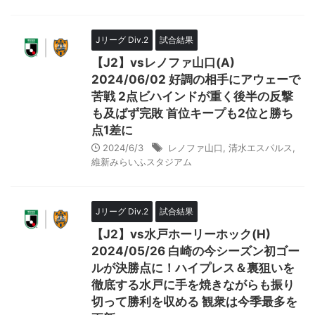
Jリーグ Div.2
試合結果
【J2】vsレノファ山口(A)
2024/06/02 好調の相手にアウェーで
苦戦 2点ビハインドが重く後半の反撃
も及ばず完敗 首位キープも2位と勝ち
点1差に
2024/6/3
レノファ山口
,
清水エスパルス
,
維新みらいふスタジアム
Jリーグ Div.2
試合結果
【J2】vs水戸ホーリーホック(H)
2024/05/26 白崎の今シーズン初ゴー
ルが決勝点に！ハイプレス＆裏狙いを
徹底する水戸に手を焼きながらも振り
切って勝利を収める 観衆は今季最多を