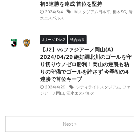
初5連勝を達成 首位を堅持
2024/5/4
IAIスタジアム日本平
,
栃木SC
,
清
水エスパルス
Jリーグ Div.2
試合結果
【J2】vsファジアーノ岡山(A)
2024/04/29 絶好調北川のゴールを守
り切りウノゼロ勝利！岡山の逆襲も粘
りの守備でゴールを許さず 今季初の4
連勝で首位キープ
2024/4/29
シティライトスタジアム
,
ファ
ジアーノ岡山
,
清水エスパルス
Next »