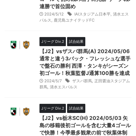
連勝で首位固め
2024/5/12
IAIスタジアム日本平
,
清水エス
パルス
,
鹿児島ユナイテッドFC
Jリーグ Div.2
試合結果
【J2】vsザスパ群馬(A) 2024/05/06
通常と違う3バック・フレッシュな選手
で盤石の勝利 西澤・タンキがシーズン
初ゴール！秋葉監督J通算100勝を達成
2024/5/7
ザスパ群馬
,
正田醤油スタジアム
群馬
,
清水エスパルス
Jリーグ Div.2
試合結果
【J2】vs栃木SC(H) 2024/05/03 矢
島の移籍後初ゴールを含む大量4ゴール
で快勝！今季最多観衆の前で秋葉体制