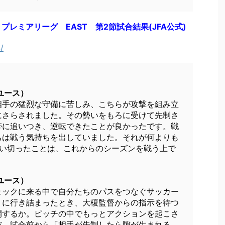
 プレミアリーグ EAST 第2節試合結果(JFA公式)
/
ユース）
相手の猛烈な守備に苦しみ、こちらが攻撃を組み立
にさらされました。その勢いをもろに受けて先制さ
帯に追いつき、逆転できたことが良かったです。戦
ちは戦う気持ちを出していました。それが何よりも
奪い切ったことは、これからのシーズンを戦う上で
ユース）
ェックに来る中で自分たちのパスをつなぐサッカー
うに行き詰まったとき、大榎監督からの指示を待つ
開するか。ピッチの中でもっとアクションを起こさ
だ、試合前から「相手が先制したら隙が生まれる。