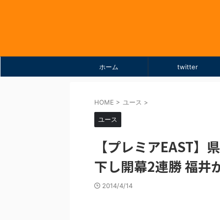
ホーム
twitter
HOME
>
ユース
>
ユース
【プレミアEAST】
下し開幕2連勝 福井
2014/4/14