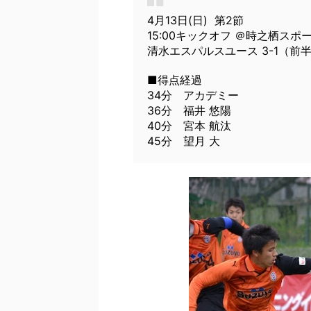
4月13日(日) 第2節
15:00キックオフ ＠時之栖スポ
清水エスパルスユース 3-1（前半
■得点経過
34分 アカデミー
36分 福井 悠陽
40分 宮本 航汰
45分 望月 大