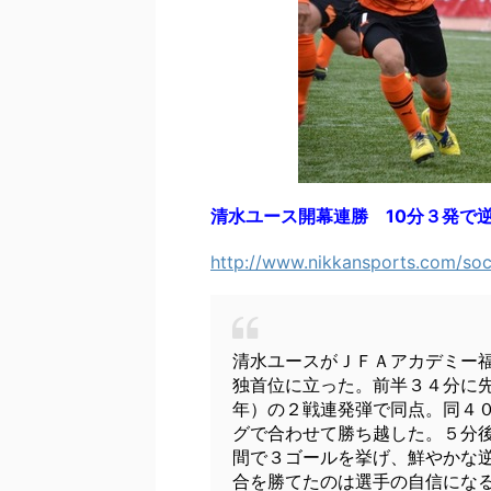
清水ユース開幕連勝 10分３発で逆
http://www.nikkansports.com/so
清水ユースがＪＦＡアカデミー
独首位に立った。前半３４分に
年）の２戦連発弾で同点。同４
グで合わせて勝ち越した。５分
間で３ゴールを挙げ、鮮やかな
合を勝てたのは選手の自信にな