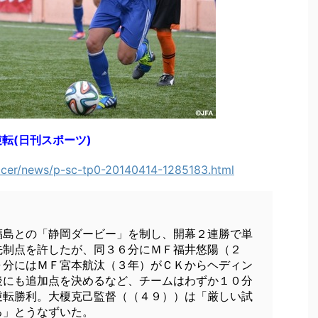
転(日刊スポーツ)
ccer/news/p-sc-tp0-20140414-1285183.html
福島との「静岡ダービー」を制し、開幕２連勝で単
先制点を許したが、同３６分にＭＦ福井悠陽（２
０分にはＭＦ宮本航汰（３年）がＣＫからヘディン
後にも追加点を決めるなど、チームはわずか１０分
逆転勝利。大榎克己監督（（４９））は「厳しい試
る」とうなずいた。