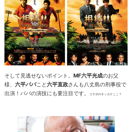
そして見逃せないポイント。
MF六平光成
のお父
様、
六平パパ
こと
六平直政
さんも八丈島の刑事役で
出演！パパの演技にも要注目です。
コラボのキッカケここ？