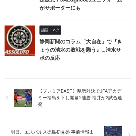
がサポーターにも
話題・ネタ
静岡新聞のコラム「大自在」で『き
ょうの清水の敗戦を願う』…清水サ
ポの反応
【プレミアEAST】県勢対決でJFAアカデ
ミー福島を下し開幕2連勝 福井が2試合連
発
明日、エスパルス徳島初見参 事前情報ま