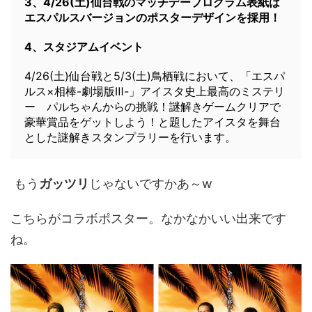
3、4/26(土)仙台戦のマッチデープログラム表紙は
エスパルスバージョンのポスターデザインを採用！
4、スタジアムイベント
4/26(土)仙台戦と5/3(土)鳥栖戦において、「エスパ
ルス×相棒-劇場版Ⅲ-」アイスタ史上最高のミステリ
ー パルちゃんからの挑戦！謎解きゲームクリアで
豪華賞品をゲットしよう！と題したアイスタを舞台
とした謎解きスタンプラリーを行います。
もう
ガッツリ
じゃないですかあ～w
こちらがコラボポスター。なかなかいい出来です
ね。