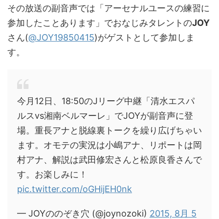
その放送の副音声では「アーセナルユースの練習に
参加したことあります」でおなじみタレントの
JOY
さん(
@JOY19850415
)がゲストとして参加しま
す。
今月12日、18:50のJリーグ中継「清水エスパ
ルスvs湘南ベルマーレ」でJOYが副音声に登
場。重長アナと脱線裏トークを繰り広げちゃい
ます。オモテの実況は小嶋アナ、リポートは岡
村アナ、解説は武田修宏さんと松原良香さんで
す。お楽しみに！
pic.twitter.com/oGHijEH0nk
— JOYののぞき穴 (@joynozoki)
2015, 8月 5