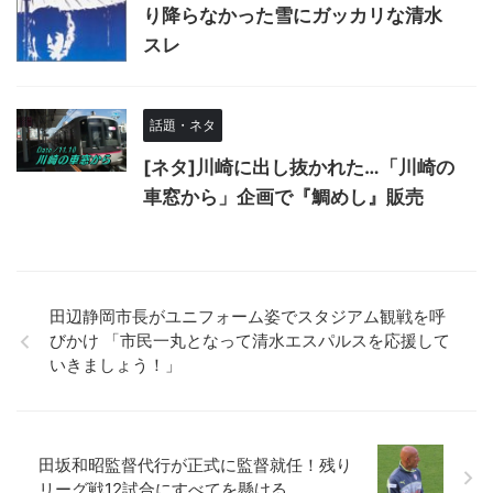
り降らなかった雪にガッカリな清水
スレ
話題・ネタ
[ネタ]川崎に出し抜かれた…「川崎の
車窓から」企画で『鯛めし』販売
田辺静岡市長がユニフォーム姿でスタジアム観戦を呼
びかけ 「市民一丸となって清水エスパルスを応援して
いきましょう！」
田坂和昭監督代行が正式に監督就任！残り
リーグ戦12試合にすべてを懸ける