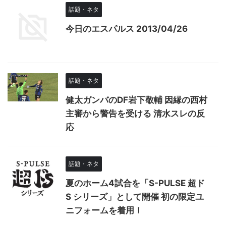
話題・ネタ
今日のエスパルス 2013/04/26
話題・ネタ
健太ガンバのDF岩下敬輔 因縁の西村
主審から警告を受ける 清水スレの反
応
話題・ネタ
夏のホーム4試合を「S-PULSE 超ド
S シリーズ」として開催 初の限定ユ
ニフォームを着用！