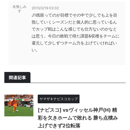
名無しみ
2015/3/19 03:32
ず
J1残留ってのが目標でその中で少しでも上を目
指していくシーズンだと個人的に思っているん
でカップ戦はこんな感じでも仕方ないのかなと
は思う。今日の敗戦で得た課題&収穫をチームに
還元して少しずつチーム力を上げていければい
い。
関連記事
ヤマザキナビスコカップ
[ナビスコ] vsヴィッセル神戸(H) 精
彩を欠きホームで敗れる 勝ち点積み
上げできず2位転落