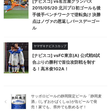
[ナビスコ] vs名古屋グランパス
2015/05/20 北川プロ初ゴールも後
手後手ベンチワークで逆転負け 決勝
点はノヴァの恩返しバースデーゴー
ル
ヤマザキナビスコカップ
[ナビスコ] vsFC東京(A) 公式戦6試
合ぶりの勝利で首位攻防戦を制す
る！高木俊1G2A！
サッポロビールの静岡限定ビール「静岡麦
酒」(しずおかばくしゅ)が缶ビールで発
売！家でも、県外でも飲めるぞ！