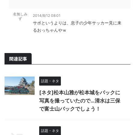
名無しみ
2014/8/12 08:01
ず
サポというよりは、息子の少年サッカー見に来
るおっちゃんやｗ
関連記事
話題・ネタ
[ネタ]松本山雅が松本城をバックに
写真を撮っていたので…清水は三保
で富士山バックでしょう！
話題・ネタ