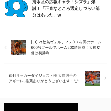
清水区の広報キャラ「シズラ」爆
誕！「正直なところ選定しづらい部
分はあった」w
[J1] vs徳島ヴォルティス(H) 村田のホーム
600号ゴールでホーム200勝達成！大榎監
督は初勝利
週刊サッカーダイジェスト様 大前選手の
アギーレJ推薦ありがとうございます！^_^