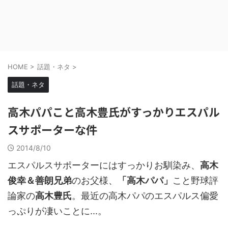
HOME
>
話題・ネタ
>
話題・ネタ
高木パパこと高木豊氏がすっかりエスパル
スサポーターな件
2014/8/10
エスパルスサポーターにはすっかりお馴染み、
高木
俊幸＆善朗兄弟
のお父様、
「高木パパ」
こと野球評
論家の
高木豊氏
。最近の高木パパのエスパルス偏愛
っぷりが凄いことに...。