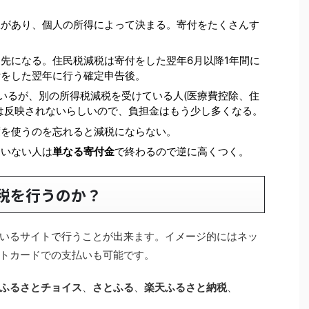
限があり、個人の所得によって決まる。寄付をたくさんす
先になる。住民税減税は寄付をした翌年6月以降1年間に
付をした翌年に行う確定申告後。
ているが、別の所得税減税を受けている人(医療費控除、住
は反映されないらしいので、負担金はもう少し多くなる。
度を使うのを忘れると減税にならない。
ていない人は
単なる寄付金
で終わるので逆に高くつく。
税を行うのか？
いるサイトで行うことが出来ます。イメージ的にはネッ
トカードでの支払いも可能です。
ふるさとチョイス
、
さとふる
、
楽天ふるさと納税
、