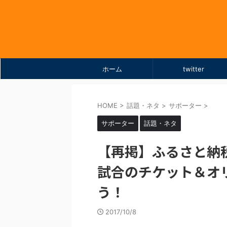
ホーム
twitter
HOME
>
話題・ネタ
>
サポーター
>
サポーター
話題・ネタ
【再掲】ふるさと納税
試合のチケット＆オ
う！
2017/10/8