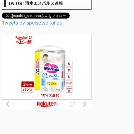
Twitter 清水エスパルス速報
Tweets by spulse_sokuhou