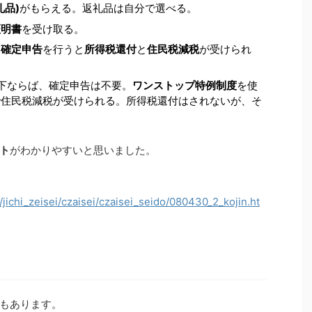
礼品)
がもらえる。返礼品は自分で選べる。
証明書
を受け取る。
に
確定申告
を行うと
所得税還付
と
住民税減税
が受けられ
下ならば、確定申告は不要。
ワンストップ特例制度
を使
で住民税減税が受けられる。所得税還付はされないが、そ
。
ト
がわかりやすいと思いました。
jichi_zeisei/czaisei/czaisei_seido/080430_2_kojin.ht
もあります。