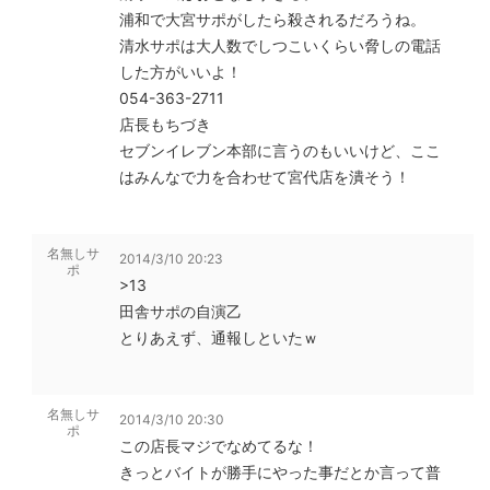
浦和で大宮サポがしたら殺されるだろうね。
清水サポは大人数でしつこいくらい脅しの電話
した方がいいよ！
054-363-2711
店長もちづき
セブンイレブン本部に言うのもいいけど、ここ
はみんなで力を合わせて宮代店を潰そう！
名無しサ
2014/3/10 20:23
ポ
>13
田舎サポの自演乙
とりあえず、通報しといたｗ
名無しサ
2014/3/10 20:30
ポ
この店長マジでなめてるな！
きっとバイトが勝手にやった事だとか言って普