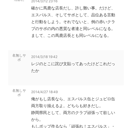
2014/3/12 23:16
確かに馬鹿な店長だし、許し難い事。だけど、
エスパルス、そしてサポとして、品位ある言動
と行動をしよう。それでないと、例の赤いクラ
ブのサポの内の悪質な者達と同レベルになる。
まして、この馬鹿店長とも同レベルになる。
名無しサ
2014/3/18 19:42
ポ
レジのとこに詫び文貼ってあったけどこれだっ
たか
名無しサ
2014/4/27 18:49
ポ
俺がもし店長なら、エスパルス缶とジュビロ缶
両方取り揃えるよ。どちらも好きだし。
静岡県民として、両方のクラブ頑張って欲しい
から。
もしポップ作るなら「頑張れ！エスパルス」・