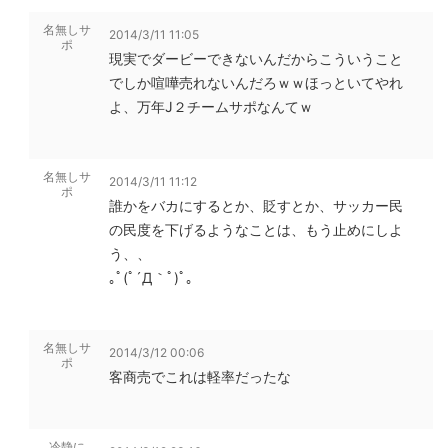
名無しサ
2014/3/11 11:05
ポ
現実でダービーできないんだからこういうこと
でしか喧嘩売れないんだろｗｗほっといてやれ
よ、万年J２チームサポなんてｗ
名無しサ
2014/3/11 11:12
ポ
誰かをバカにするとか、貶すとか、サッカー民
の民度を下げるようなことは、もう止めにしよ
う、、
｡ﾟ(ﾟ´Д｀ﾟ)ﾟ｡
名無しサ
2014/3/12 00:06
ポ
客商売でこれは軽率だったな
冷静に