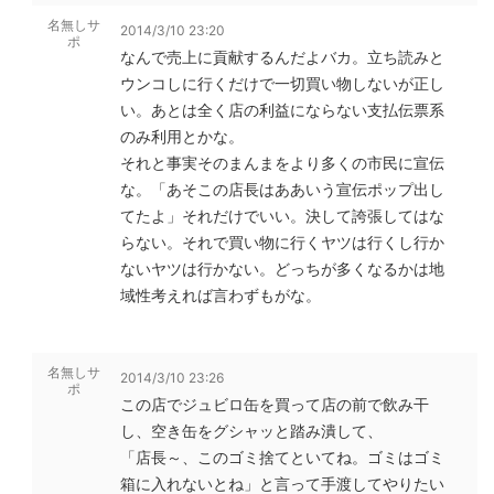
名無しサ
2014/3/10 23:20
ポ
なんで売上に貢献するんだよバカ。立ち読みと
ウンコしに行くだけで一切買い物しないが正し
い。あとは全く店の利益にならない支払伝票系
のみ利用とかな。
それと事実そのまんまをより多くの市民に宣伝
な。「あそこの店長はああいう宣伝ポップ出し
てたよ」それだけでいい。決して誇張してはな
らない。それで買い物に行くヤツは行くし行か
ないヤツは行かない。どっちが多くなるかは地
域性考えれば言わずもがな。
名無しサ
2014/3/10 23:26
ポ
この店でジュビロ缶を買って店の前で飲み干
し、空き缶をグシャッと踏み潰して、
「店長～、このゴミ捨てといてね。ゴミはゴミ
箱に入れないとね」と言って手渡してやりたい