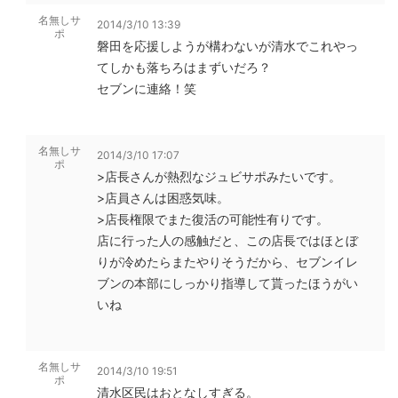
名無しサ
2014/3/10 13:39
ポ
磐田を応援しようが構わないが清水でこれやっ
てしかも落ちろはまずいだろ？
セブンに連絡！笑
名無しサ
2014/3/10 17:07
ポ
>店長さんが熱烈なジュビサポみたいです。
>店員さんは困惑気味。
>店長権限でまた復活の可能性有りです。
店に行った人の感触だと、この店長ではほとぼ
りが冷めたらまたやりそうだから、セブンイレ
ブンの本部にしっかり指導して貰ったほうがい
いね
名無しサ
2014/3/10 19:51
ポ
清水区民はおとなしすぎる。