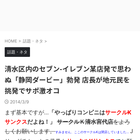
HOME
>
話題・ネタ
>
話題・ネタ
清水区内のセブン-イレブン某店発で思わ
ぬ「静岡ダービー」勃発 店長が地元民を
挑発でサポ激オコ
2014/3/9
まず基本ですが...
「やっぱりコンビニは
サークルK
サンクス
だよね！」
サークルＫ清水宮代店
をよろ
しくお願いします。
J
すみません、ここのサークルKは閉店していました...