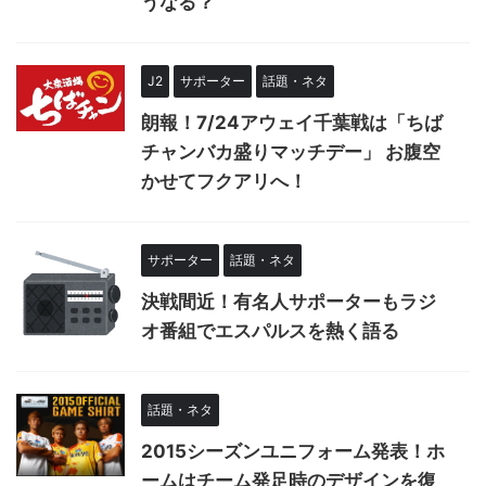
うなる？
J2
サポーター
話題・ネタ
朗報！7/24アウェイ千葉戦は「ちば
チャンバカ盛りマッチデー」 お腹空
かせてフクアリへ！
サポーター
話題・ネタ
決戦間近！有名人サポーターもラジ
オ番組でエスパルスを熱く語る
話題・ネタ
2015シーズンユニフォーム発表！ホ
ームはチーム発足時のデザインを復