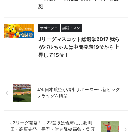
刻
サポーター
話題・ネタ
Jリーグマスコット総選挙2017 我ら
がパルちゃんは中間発表19位から上
昇して15位！
JAL日本航空が清水サポーターへ新ビッグ
フラッグを贈呈
J3リーグ開幕！ U22選抜は琉球に完敗 町
田・高原先発、長野・伊東輝vs福島・柴原