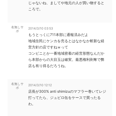
じゃないね、ましてや地元の人が買い物すると
ころで。
名無しサ
2014/3/10 03:53
ポ
もうとっくに711本部に通報済みだよ
地域住民にケンカを売るとはなかなか斬新な経
営方針の店ですねｗって
コンビニとか一番地域密着の経営形態なんだか
ら本部からの大目玉は確実。最悪権利剥奪で弊
店も有り得るだろうね。
名無しサ
2014/3/10 12:12
ポ
店長が300% anti shimizuのマフラー巻いてレジ
打ってたら、ジュビロ缶をケースで買ったる
わ。