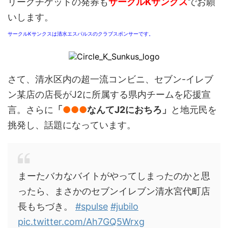
リーグチケットの発券も
サークルKサンクス
でお願
いします。
サークルKサンクスは清水エスパルスのクラブスポンサーです。
さて、清水区内の超一流コンビニ、セブン-イレブ
ン某店の店長がJ2に所属する県内チームを応援宣
言。さらに
「
●●●
なんてJ2におちろ」
と地元民を
挑発し、話題になっています。
まーたバカなバイトがやってしまったのかと思
ったら、まさかのセブンイレブン清水宮代町店
長もちづき。
#spulse
#jubilo
pic.twitter.com/Ah7GQ5Wrxg