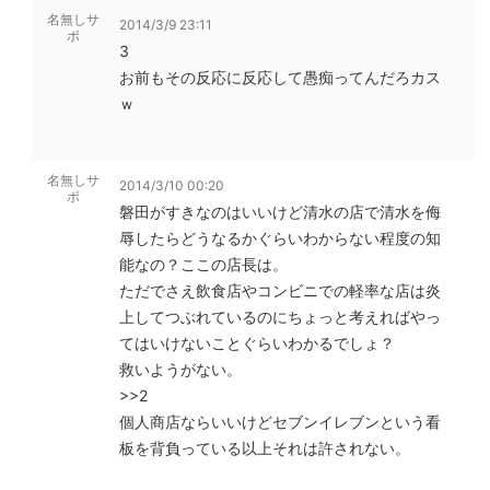
名無しサ
2014/3/9 23:11
ポ
3
お前もその反応に反応して愚痴ってんだろカス
ｗ
名無しサ
2014/3/10 00:20
ポ
磐田がすきなのはいいけど清水の店で清水を侮
辱したらどうなるかぐらいわからない程度の知
能なの？ここの店長は。
ただでさえ飲食店やコンビニでの軽率な店は炎
上してつぶれているのにちょっと考えればやっ
てはいけないことぐらいわかるでしょ？
救いようがない。
>>2
個人商店ならいいけどセブンイレブンという看
板を背負っている以上それは許されない。