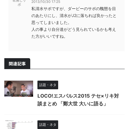
名無しサ
2013/10/30 17:25
ポ
私清水サポですが、ダービーのサポの醜態を目
のあたりにし、清水がJ2に落ちれば良かったと
思ってしまいました。
人の事より自分達がどう見られているかも考え
た方がいいですね。
関連記事
話題・ネタ
LOCO!エスパルス2015 テセ×リキ対
談まとめ 「鄭大世 大いに語る」
話題・ネタ