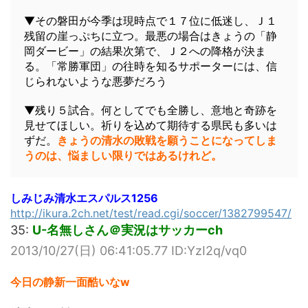
▼その磐田が今季は現時点で１７位に低迷し、Ｊ１
残留の崖っぷちに立つ。最悪の場合はきょうの「静
岡ダービー」の結果次第で、Ｊ２への降格が決ま
る。「常勝軍団」の往時を知るサポーターには、信
じられないような悪夢だろう
▼残り５試合。何としてでも全勝し、意地と奇跡を
見せてほしい。祈りを込めて期待する県民も多いは
ずだ。
きょうの清水の敗戦を願うことになってしま
うのは、悩ましい限りではあるけれど。
しみじみ清水エスパルス1256
http://ikura.2ch.net/test/read.cgi/soccer/1382799547/
35:
U-名無しさん＠実況はサッカーch
2013/10/27(日) 06:41:05.77 ID:YzI2q/vq0
今日の静新一面酷いなw