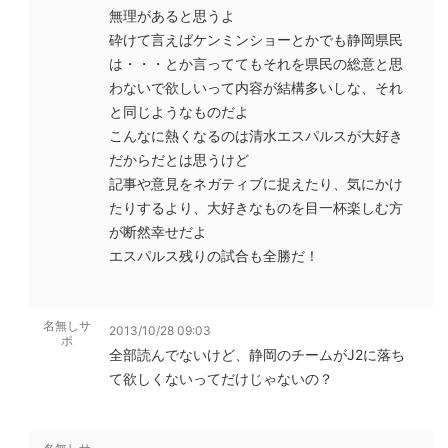
無理があると思うよ
砕けて言えばケンミンショーとかでも静岡県民
は・・・とか言っててもそれを県民の総意と思
わないで欲しいって内容が結構多いしな、それ
と同じようなものだよ
こんなに熱くなるのは清水エスパルスが大好き
だからだとは思うけど
記事や意見をネガティブに捉えたり、気にかけ
たりするより、大好きなものを目一杯楽しむ方
が断然幸せだよ
エスパルス残りの試合も全勝だ！
名無しサ
2013/10/28 09:03
ポ
全部読んでないけど、静岡のチームがJ2に落ち
て欲しくないってだけじゃないの？