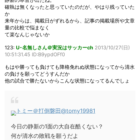
静新の本音が出たね。
確執は無くなったと思っていたのだが、やはり残っていた
か
来年からは、掲載日がずれるから、記事の掲載場所や文章
量の比較で悩まなく
て楽なんじゃないか
123:
U-名無しさん＠実況はサッカーch
2013/10/27(日)
10:51:31.45 ID:B9ypdOFf0
もはや勝っても負けても降格免れぬ状態になってから清水
の負けを願ってどうすんだか
他の試合で勝たないからこんな状態になってるんでしょ
トミー＠打倒磐田
@tomy19981
今日の静新の1面の大自在酷くない？
何が清水の敗戦を願うだよ