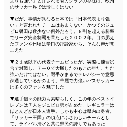
よりも強い」と評される有力クラブの存在は、欧州
のサッカー界では珍しくはない
▼だが、事情が異なる日本では「日本代表より強
い」と言われたチームはあまりない。かつてのジュ
ビロ磐田は数少ない例外だろう。８割を超える勝率
でリーグ完全制覇を果たした２００２年。目の肥え
たファンや日頃は辛口の評論家から、そんな声が聞
こえた
▼２１歳以下の代表チームだったが、実際に練習試
合で対戦し、７―０で大勝したのもこの年だ。ただ
強いだけではない。選手がまるでテレパシーで意思
疎通しているかのよう。華麗で力強いパスサッカー
は多くのファンを魅了した
▼選手個々の能力も素晴らしく、この年のベストイ
レブンは７人をジュビロ勢が占めた。レギュラーは
ほとんどが日本人選手。しかも中心は県内出身者。
「サッカー王国」の頂点にふさわしいチームとし
て、ライバル清水と共に県民の誇りでもあった