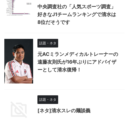
中央調査社の「人気スポーツ調査」
好きなJ1チームランキングで清水は
8位だそうです
話題・ネタ
元ACミランメディカルトレーナーの
遠藤友則氏が16年ぶりにアドバイザ
ーとして清水復帰！
話題・ネタ
[ネタ]清水スレの麺談義