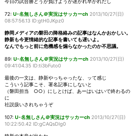
今日の試合勝とうが負けようが遅かれ早かれだし
72:
U-名無しさん＠実況はサッカーch
2013/10/27(日)
08:57:56.13 ID:gtH0JKpz0
静岡メディアの磐田の降格絡みの記事はなんかおかしい。
静新も今更情緒的な記事を書いても遅いよ。
なんでもっと前に危機感を煽らなかったのか不思議。
89:
U-名無しさん＠実況はサッカーch
2013/10/27(日)
09:41:04.35 ID:ti3bFuto0
最後の一文は、静新やっちゃったな、ッて感じ
こういう記事こそ、署名記事にしないと
（磐田担当 ○○）にしとけば、あーはいはいで終わるの
に
社説扱いされちゃうぞ
107:
U-名無しさん＠実況はサッカーch
2013/10/27(日)
10:22:50.42 ID:gCAQsDlg0