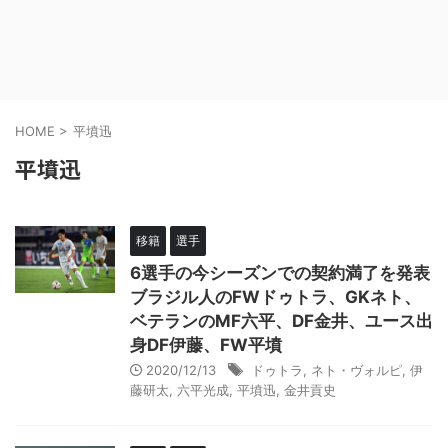
HOME
>
平墳迅
平墳迅
移籍
選手
6選手の今シーズンでの契約満了を発表
ブラジル人のFWドゥトラ、GKネト、
ベテランのMF六平、DF金井、ユース出
身DF伊藤、FW平墳
2020/12/13
ドゥトラ
,
ネト・ヴォルピ
,
伊
藤研太
,
六平光成
,
平墳迅
,
金井貢史