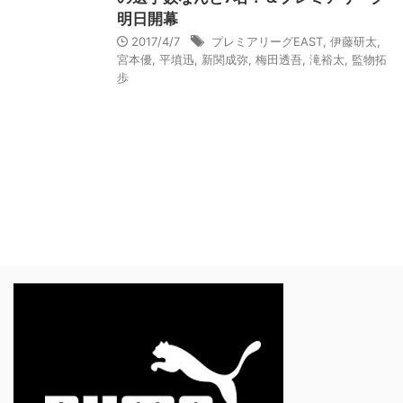
明日開幕
2017/4/7
プレミアリーグEAST
,
伊藤研太
,
宮本優
,
平墳迅
,
新関成弥
,
梅田透吾
,
滝裕太
,
監物拓
歩