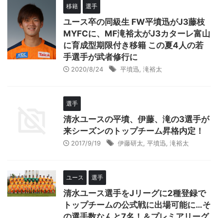
移籍
選手
ユース卒の同級生 FW平墳迅がJ3藤枝
MYFCに、MF滝裕太がJ3カターレ富山
に育成型期限付き移籍 この夏4人の若
手選手が武者修行に
2020/8/24
平墳迅
,
滝裕太
選手
清水ユースの平墳、伊藤、滝の3選手が
来シーズンのトップチーム昇格内定！
2017/9/19
伊藤研太
,
平墳迅
,
滝裕太
ユース
選手
清水ユース選手をJリーグに2種登録で
トップチームの公式戦に出場可能に…そ
の選手数なんと7名！＆プレミアリーグ