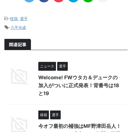
-
怪我
,
選手
-
六平光成
関連記事
ニュース
選手
Welcome! FWウタカ＆デュークの
加入がついに正式発表！背番号は18
と19
移籍
選手
今オフ最初の補強はMF野津田岳人！