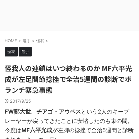
HOME
>
選手
>
怪我
>
怪我
選手
怪我人の連鎖はいつ終わるのか MF六平光
成が左足関節捻挫で全治5週間の診断でボ
ランチ緊急事態
2017/9/25
FW鄭大世
、
チアゴ・アウベス
という2人のキープ
レーヤーが戻ってきたことに安堵したのも束の間。
今度は
MF六平光成
が左脚の捻挫で全治5週間と診断