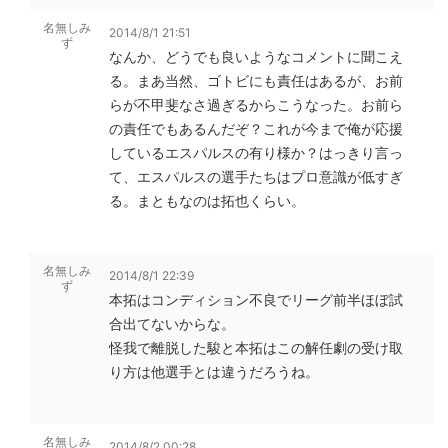
名無しみ
2014/8/1 21:51
ず
なんか、どうでも良いようなコメントに聞こえ
る。まあ当然、ゴトビにも責任はあるが、お前
らが不甲斐なさ過ぎるからこうなった。お前ら
の責任でもあるんだぞ？これが今まで俺が応援
しているエスパルスの有り様か？はっきり言っ
て、エスパルスの選手たちはプロ意識が低すぎ
る。まともなのは拓也くらい。
名無しみ
2014/8/1 22:39
ず
本拓はコンディション不良でリーグ前半ほぼ試
合出てないからな。
怪我で離脱した駿と本拓はこの解任劇の受け取
り方は他選手とは違うだろうね。
名無しみ
2014/8/2 00:28