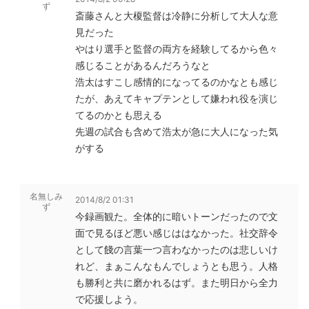
ず
斎藤さんと大榎監督は冷静に分析して大人な意
見だった
やはり選手と監督の両方を経験してるから色々
感じることがあるんだろうなと
浩太はすこし感情的になってるのかなとも感じ
たが、あえてキャプテンとして嫌われ役を演じ
てるのかとも思える
先週の試合も含めて浩太が急に大人になった気
がする
名無しみ
2014/8/2 01:31
ず
今録画観た。全体的に暗いトーンだったので文
面で見るほど悪い感じははなかった。社交辞令
として餞の言葉一つ言わなかったのは悲しいけ
れど、まぁこんなもんでしょうとも思う。人格
も勝利と共に磨かれるはず。また明日から全力
で応援しよう。