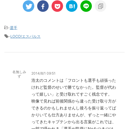
-
選手
-
LOCO!エスパルス
名無しみ
2014/8/1 09:51
ず
浩太のコメントは「フロントも選手も頑張った
けれど監督のせいで勝てなかった。監督が代わ
って嬉しい」と受け取れてすごく残念です。
映像で見れば前後関係から違った受け取り方が
できるのかもしれませんし後ろを振り返ってば
かりいても仕方ありませんが、ずっと一緒にや
ってきたキャプテンから出る言葉がこれでは、
一部で囁かれる「選手が監督にNoをつきつけ