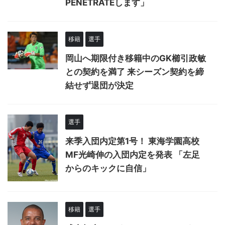
PENETRATEします」
移籍
選手
岡山へ期限付き移籍中のGK櫛引政敏
との契約を満了 来シーズン契約を締
結せず退団が決定
選手
来季入団内定第1号！ 東海学園高校
MF光崎伸の入団内定を発表 「左足
からのキックに自信」
移籍
選手