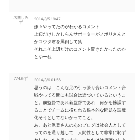
名無しみ
2014/8/5 19:47
ず
嫌々やってたのがわかるコメント
上辺だけしかしらんサポーターがノボリさんと
かコウタ君を罵倒して笑
それこそ上辺だけのコメント聞きたかったのか
とゆーね
774みず
2014/8/6 01:56
思うのは こんな足の引っ張り合いコメント合
戦やってる間にも試合は近づいているというこ
と。前監督であれ新監督であれ 何かを擁護す
ることでチームに横たわる根本的な問題を誤魔
化そうとしてないかってこと。
あ、あと沢登さんのあのブログは社会人として
ってのを通り越して 人間性として非常に恥ず
かしかったと思います。これだけは擁護のしよ