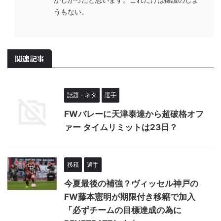
うもない。
関連記事
話題・ネタ
選手
FWバレーに天津泰達から超破格オフ
ァー タイムリミットは23日？
移籍
選手
今夏最後の補強？ヴィッセル神戸の
FW藤本憲明が期限付き移籍で加入
「必ずチームの目標達成の為に