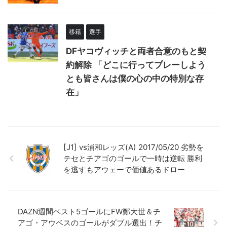
移籍
選手
DFヤコヴィッチと両者合意のもと契
約解除 「どこに行ってプレーしよう
とも皆さんは僕の心の中の特別な存
在」
[J1] vs浦和レッズ(A) 2017/05/20 劣勢を
テセとチアゴのゴールで一時は逆転 勝利
を逃すもアウェーで価値あるドロー
DAZN週間ベスト5ゴールにFW鄭大世＆チ
アゴ・アウベスのゴールがダブル選出！チ