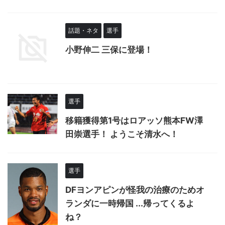
話題・ネタ
選手
小野伸二 三保に登場！
選手
移籍獲得第1号はロアッソ熊本FW澤
田崇選手！ ようこそ清水へ！
選手
DFヨンアピンが怪我の治療のためオ
ランダに一時帰国 ...帰ってくるよ
ね？