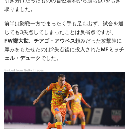
引き分けだったものの首位浦和から勝ち点1をもぎ
取りました。
前半は防戦一方でまったく手も足も出ず、試合を通
じても3失点してしまったことは反省点ですが、
FW鄭大世
、
チアゴ・アウベス
頼みだった攻撃陣に
厚みをもたせたのは2失点後に投入された
MFミッチ
ェル・デューク
でした。
Embed from Getty Images