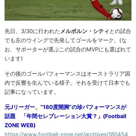
先日、3/30に行われた
メルボルン・シティ
との試合
でも左のウイングで先発してゴールをマーク。(な
お、サポーターが選ぶこの試合のMVPにも選ばれて
います)
その後のゴールパフォーマンスはオーストラリア国
内で反響を生んでいる様子。それを受けて日本でも
記事になっています。
元Jリーガー、“180度開脚”の珍パフォーマンスが
話題 「年間セレブレーション大賞？」(Football
ZONE WEB)
https://www.football-zone.net/archives/180454