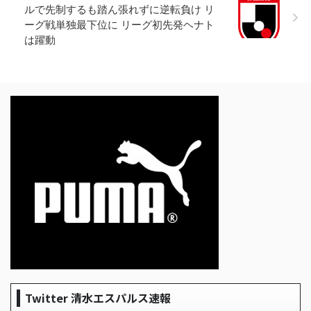
ルで先制するも踏ん張れずに逆転負け リ
ーグ戦単独最下位に リーグ初先発ヘナト
は躍動
Twitter 清水エスパルス速報