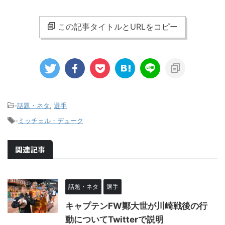
この記事タイトルとURLをコピー
-
話題・ネタ
,
選手
-
ミッチェル・デューク
関連記事
話題・ネタ
選手
キャプテンFW鄭大世が川崎戦後の行
動についてTwitterで説明