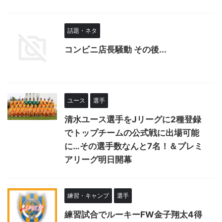
話題・ネタ
コンビニ店長騒動 その後...
ユース
選手
清水ユース選手をJリーグに2種登録
でトップチームの公式戦に出場可能
に…その選手数なんと7名！＆プレミ
アリーグ明日開幕
練習・キャンプ
選手
練習試合でルーキーFW金子翔太4得