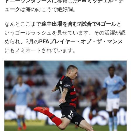
ドニーワンダラーズ
に移籍した
FWミッチェル・デ
ューク
は海の向こうで絶好調。
なんとここまで
途中出場を含む7試合で4ゴール
と
いうゴールラッシュを見せています。その活躍が認
められ、3月の
PFAプレイヤー・オブ・ザ・マンス
にもノミネートされています。