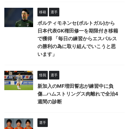
移籍
選手
ポルティモネンセ(ポルトガル)から
日本代表GK権田修一を期限付き移籍
で獲得 「毎日の練習からエスパルス
の勝利の為に取り組んでいこうと思
います」
怪我
選手
新加入のMF増田誓志が練習中に負
傷…ハムストリングス肉離れで全治4
週間の診断
選手