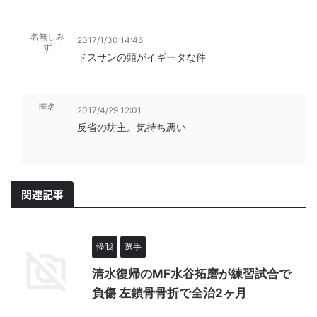
名無しみ
2017/1/30 14:46
ず
ドスサンの頭がイギータな件
匿名
2017/4/29 12:01
反省の坊主。気持ち悪い
関連記事
怪我
選手
清水復帰のMF水谷拓磨が練習試合で
負傷 左鎖骨骨折で全治2ヶ月