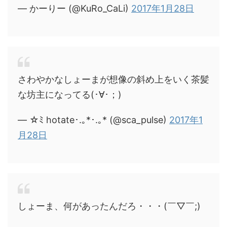
— かーりー (@KuRo_CaLi)
2017年1月28日
さわやかなしょーまが想像の斜め上をいく茶髪
な坊主になってる(･∀･；)
— ☆ﾐ hotate･.｡*･.｡* (@sca_pulse)
2017年1
月28日
しょーま、何があったんだろ・・・(￣▽￣;)