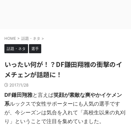
HOME
>
話題・ネタ
>
話題・ネタ
選手
いったい何が！？DF鎌田翔雅の衝撃のイ
メチェンが話題に！
2017/1/28
DF鎌田翔雅
と言えば
笑顔が素敵な爽やかイケメン
系
ルックスで女性サポーターにも人気の選手です
が、今シーズンは気合を入れて「高校生以来の丸刈
り」ということで注目を集めていました。