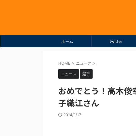
ホーム
twitter
HOME
>
ニュース
>
ニュース
選手
おめでとう！高木俊
子織江さん
2014/1/17