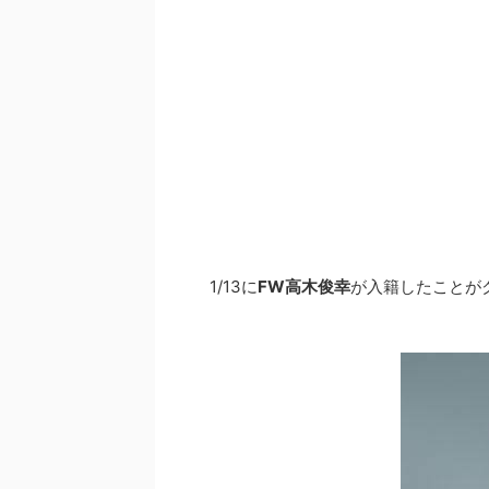
1/13に
FW高木俊幸
が入籍したことが