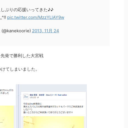
しぶりの応援いってきた♪♪
^‼︎
pic.twitter.com/MzzYLlAY9w
@kanekoorie)
2013, 11月 24
シ先発で勝利した大宮戦
見つけてしまいました。