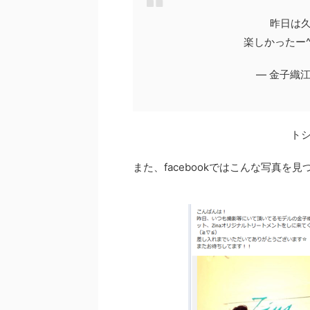
昨日は久
楽しかったー^_
— 金子織江 (
ト
また、facebookではこんな写真を